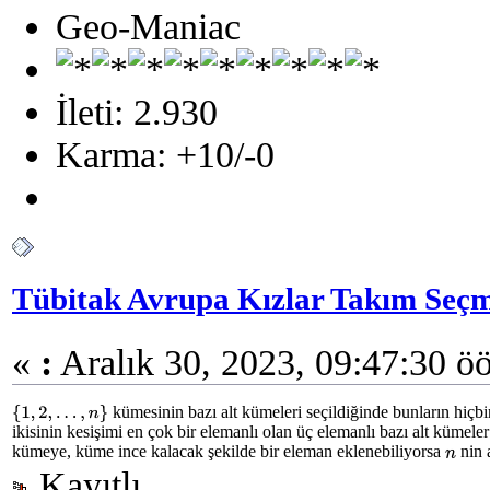
Geo-Maniac
İleti: 2.930
Karma: +10/-0
Tübitak Avrupa Kızlar Takım Seçm
«
:
Aralık 30, 2023, 09:47:30 ö
kümesinin bazı alt kümeleri seçildiğinde bunların hiçb
{
1
,
2
,
…
,
n
}
ikisinin kesişimi en çok bir elemanlı olan üç elemanlı bazı alt kümeler 
kümeye, küme ince kalacak şekilde bir eleman eklenebiliyorsa
nin 
n
Kayıtlı