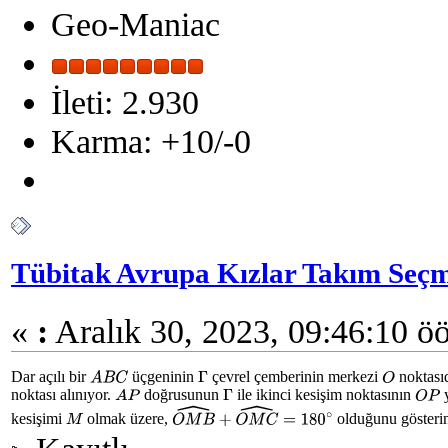
Geo-Maniac
İleti: 2.930
Karma: +10/-0
Tübitak Avrupa Kızlar Takım Seçm
«
:
Aralık 30, 2023, 09:46:10 ö
Dar açılı bir
üçgeninin
çevrel çemberinin merkezi
noktasıd
A
B
C
Γ
O
noktası alınıyor.
doğrusunun
ile ikinci kesişim noktasının
y
A
P
Γ
O
P
kesişimi
olmak üzere,
olduğunu gösterin
M
O
M
B
^
+
O
M
C
^
=
180
∘