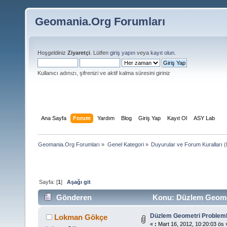
Geomania.Org Forumları
Hoşgeldiniz
Ziyaretçi
. Lütfen
giriş yapın
veya
kayıt olun
.
Kullanıcı adınızı, şifrenizi ve aktif kalma süresini giriniz
Ana Sayfa
Forum
Yardım
Blog
Giriş Yap
Kayıt Ol
ASY Lab
Geomania.Org Forumları
»
Genel Kategori
»
Duyurular ve Forum Kuralları
(
Sayfa: [
1
]
Aşağı git
Gönderen
Konu: Düzlem Geomet
Düzlem Geometri Probleml
Lokman Gökçe
«
:
Mart 16, 2012, 10:20:03 ös 