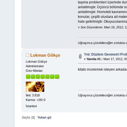
taşıma problemleri üzerinde du
anlatılmıştır. Üçüncü bölümde i
anlatılmıştır. Homoteti kavramın
konular, çeşitli uluslara ait mat
hale getirilmiştir. Okuyucularımı
«
Son Düzenleme: Mart 16, 2012, 1
Uğraşınca çözebileceğim zorlukta o
Ynt: Düzlem Geometri Prob
Lokman Gökçe
«
Yanıtla #1 :
Mart 17, 2012, 0
Lokman Gökçe
Administrator
kitabı incelemek isteyen arkadaşla
Geo-Maniac
Uğraşınca çözebileceğim zorlukta o
İleti: 3.818
Karma: +26/-0
İstanbul
Sayfa: [
1
]
Yukarı git