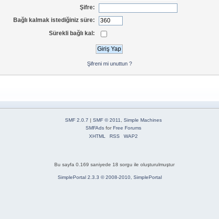
Şifre:
Bağlı kalmak istediğiniz süre:
Sürekli bağlı kal:
Şifreni mi unuttun ?
SMF 2.0.7
|
SMF © 2011
,
Simple Machines
SMFAds
for
Free Forums
XHTML
RSS
WAP2
Bu sayfa 0.169 saniyede 18 sorgu ile oluşturulmuştur
SimplePortal 2.3.3 © 2008-2010, SimplePortal