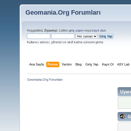
Geomania.Org Forumları
Hoşgeldiniz
Ziyaretçi
. Lütfen
giriş yapın
veya
kayıt olun
.
Kullanıcı adınızı, şifrenizi ve aktif kalma süresini giriniz
Ana Sayfa
Forum
Yardım
Blog
Giriş Yap
Kayıt Ol
ASY Lab
Geomania.Org Forumları
Uyarı
Gi