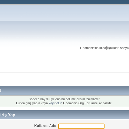
Geomania'da ki değişiklikleri sosy
!
Sadece kayıtlı üyelerin bu bölüme erişim izni vardır.
Lütfen giriş yapın veya
kayıt olun
Geomania.Org Forumları ile birlikte.
riş Yap
Kullanıcı Adı: