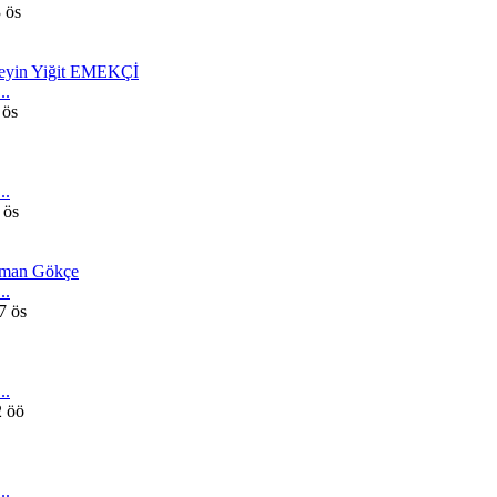
 ös
eyin Yiğit EMEKÇİ
..
 ös
..
 ös
man Gökçe
..
7 ös
..
2 öö
..