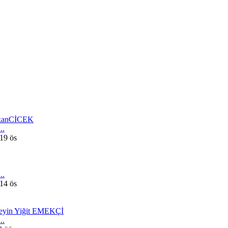
kanCİCEK
..
19 ös
..
14 ös
eyin Yiğit EMEKÇİ
..