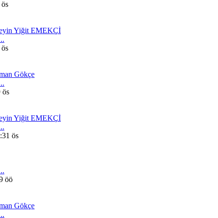
 ös
eyin Yiğit EMEKÇİ
..
 ös
man Gökçe
..
 ös
eyin Yiğit EMEKÇİ
..
:31 ös
..
9 öö
man Gökçe
..