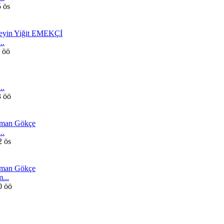
5 ös
eyin Yiğit EMEKÇİ
..
2 öö
..
3 öö
man Gökçe
..
2 ös
man Gökçe
...
0 öö
..