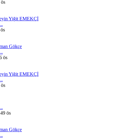
 ös
eyin Yiğit EMEKÇİ
..
 ös
man Gökçe
..
6 ös
eyin Yiğit EMEKÇİ
..
 ös
..
:49 ös
man Gökçe
..