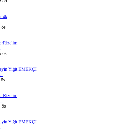
8 öö
lu4k
..
 ös
orRizelim
..
5 ös
eyin Yiğit EMEKÇİ
..
 ös
orRizelim
..
4 ös
eyin Yiğit EMEKÇİ
..