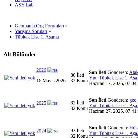
ASY Lab
Geomania.Org Forumları
»
Yarışma Soruları
»
Tübitak Lise 1. Aşama
Alt Bölümler
2026
Son İleti
Gönderen:
Ata
80 İleti
Ynt: Tübitak Lise 1. Aşa.
16 Mayıs 2026
32 Konu
Haziran 17, 2026, 07:04:
Son İleti
Gönderen:
geo
82 İleti
2025
Ynt: Tübitak Lise 1. Aşa.
32 Konu
Haziran 27, 2025, 07:41:
Son İleti
Gönderen:
Hüs
93 İleti
2024
Ynt: Tübitak Lise 1. Aşa.
32 Konu