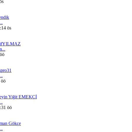
ös
endik
..
:14 ös
ifYILMAZ
...
 öö
spro31
..
 öö
eyin Yiğit EMEKÇİ
..
:31 öö
man Gökçe
..