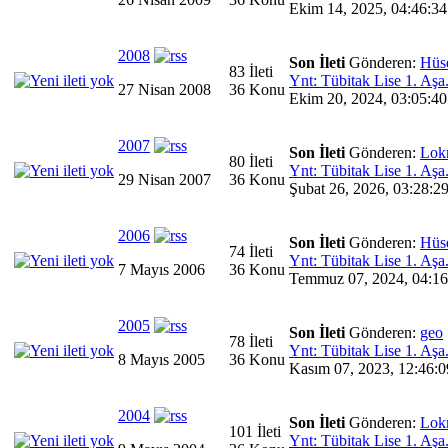
Ekim 14, 2025, 04:46:34
2008
Son İleti
Gönderen:
Hüs
83 İleti
Ynt: Tübitak Lise 1. Aşa.
27 Nisan 2008
36 Konu
Ekim 20, 2024, 03:05:40
2007
Son İleti
Gönderen:
Lok
80 İleti
Ynt: Tübitak Lise 1. Aşa.
29 Nisan 2007
36 Konu
Şubat 26, 2026, 03:28:29
2006
Son İleti
Gönderen:
Hüs
74 İleti
Ynt: Tübitak Lise 1. Aşa.
7 Mayıs 2006
36 Konu
Temmuz 07, 2024, 04:16
2005
Son İleti
Gönderen:
geo
78 İleti
Ynt: Tübitak Lise 1. Aşa.
8 Mayıs 2005
36 Konu
Kasım 07, 2023, 12:46:0
2004
Son İleti
Gönderen:
Lok
101 İleti
Ynt: Tübitak Lise 1. Aşa.