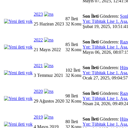
Mayıs 07, 2025, 12:41:3
2023
Son İleti
Gönderen:
Son
87 İleti
Ynt: Tübitak Lise 1. Aşa.
25 Haziran 2023
32 Konu
Şubat 19, 2025, 10:51:41
2022
Son İleti
Gönderen:
Raz
85 İleti
Ynt: Tübitak Lise 1. Aşa.
21 Mayıs 2022
32 Konu
Mayıs 06, 2026, 08:07:1
2021
Son İleti
Gönderen:
Hüs
102 İleti
Ynt: Tübitak Lise 1. Aşa.
3 Temmuz 2021
32 Konu
Ocak 27, 2025, 09:04:57
2020
Son İleti
Gönderen:
Raz
98 İleti
Ynt: Tübitak Lise 1. Aşa.
29 Ağustos 2020
32 Konu
Nisan 24, 2026, 09:49:2
2019
Son İleti
Gönderen:
Hüs
80 İleti
Ynt: Tübitak Lise 1. Aşa.
4 Mayıs 2019
32 Konu