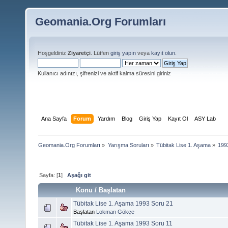
Geomania.Org Forumları
Hoşgeldiniz
Ziyaretçi
. Lütfen
giriş yapın
veya
kayıt olun
.
Kullanıcı adınızı, şifrenizi ve aktif kalma süresini giriniz
Ana Sayfa
Forum
Yardım
Blog
Giriş Yap
Kayıt Ol
ASY Lab
Geomania.Org Forumları
»
Yarışma Soruları
»
Tübitak Lise 1. Aşama
»
199
Sayfa: [
1
]
Aşağı git
Konu
/
Başlatan
Tübitak Lise 1. Aşama 1993 Soru 21
Başlatan
Lokman Gökçe
Tübitak Lise 1. Aşama 1993 Soru 11