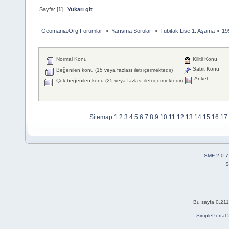
Sayfa: [
1
]
Yukarı git
Geomania.Org Forumları
»
Yarışma Soruları
»
Tübitak Lise 1. Aşama
»
19
Normal Konu
Kilitli Konu
Sabit Konu
Beğenilen konu (15 veya fazlası ileti içermektedir)
Anket
Çok beğenilen konu (25 veya fazlası ileti içermektedir)
Sitemap
1
2
3
4
5
6
7
8
9
10
11
12
13
14
15
16
17
SMF 2.0.7
S
Bu sayfa 0.211
SimplePortal 