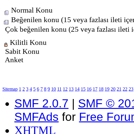
Normal Konu
Beğenilen konu (15 veya fazlası ileti içe
Çok beğenilen konu (25 veya fazlası ileti 
Kilitli Konu
Sabit Konu
Anket
Sitemap
1
2
3
4
5
6
7
8
9
10
11
12
13
14
15
16
17
18
19
20
21
22
23
SMF 2.0.7
|
SMF © 20
SMFAds
for
Free For
XHTML