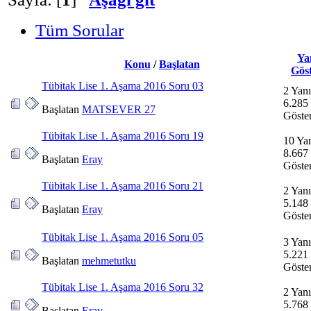
Tüm Sorular
Ya
Konu
/
Başlatan
Gös
Tübitak Lise 1. Aşama 2016 Soru 03
2 Yanı
6.285
Başlatan
MATSEVER 27
Göste
Tübitak Lise 1. Aşama 2016 Soru 19
10 Yan
8.667
Başlatan
Eray
Göste
Tübitak Lise 1. Aşama 2016 Soru 21
2 Yanı
5.148
Başlatan
Eray
Göste
Tübitak Lise 1. Aşama 2016 Soru 05
3 Yanı
5.221
Başlatan
mehmetutku
Göste
Tübitak Lise 1. Aşama 2016 Soru 32
2 Yanı
5.768
Başlatan
Eray