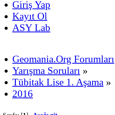
Giriş Yap
Kayıt Ol
ASY Lab
Geomania.Org Forumları
Yarışma Soruları
»
Tübitak Lise 1. Aşama
»
2016
Sayfa: [
1
]
Aşağı git