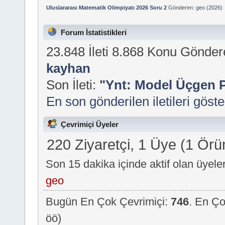
Uluslararası Matematik Olimpiyatı 2026 Soru 2
Gönderen:
geo
(
2026
)
Forum İstatistikleri
23.848 İleti 8.868 Konu Gönde
kayhan
Son İleti:
"
Ynt: Model Üçgen P
En son gönderilen iletileri göste
Çevrimiçi Üyeler
220 Ziyaretçi, 1 Üye (1 Ör
Son 15 dakika içinde aktif olan üyeler
geo
Bugün En Çok Çevrimiçi:
746
. En Ço
öö)