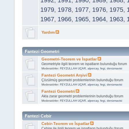
1992
,
1991
,
1990
,
1989
,
1988
,
1979
,
1978
,
1977
,
1976
,
1975
,
1967
,
1966
,
1965
,
1964
,
1963
,
Yardım
Fantezi Geometri
Geometri-Teorem ve İspatlar
Geometriyle ilgili teorem ve ispatların bulunduğu forum
Moderatörler:
FEYZULLAH UÇAR
,
alpercay
,
fegi
,
denizmavisi
Fantezi Geometri Arşivi
Çözülmüş geometri problemlerinin bulunduğu forum
Moderatörler:
FEYZULLAH UÇAR
,
alpercay
,
fegi
,
denizmavisi
Fantezi Geometri
Akla zarar geometri problemlerinin bulunduğu forum
Moderatörler:
FEYZULLAH UÇAR
,
alpercay
,
fegi
,
denizmavisi
Fantezi Cebir
Cebir-Teorem ve İspatlar
Cebire ile ilgili teorem ve ispatların bulunduğu forum