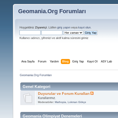
Geomania.Org Forumları
Hoşgeldiniz
Ziyaretçi
. Lütfen
giriş yapın
veya
kayıt olun
.
Kullanıcı adınızı, şifrenizi ve aktif kalma süresini giriniz
Ana Sayfa
Forum
Yardım
Blog
Giriş Yap
Kayıt Ol
ASY Lab
Geomania.Org Forumları
Genel Kategori
Duyurular ve Forum Kuralları
Kurallarımız.
Moderatörler:
Mathopia
,
Lokman Gökçe
Geomania Olimpiyat Denemeleri