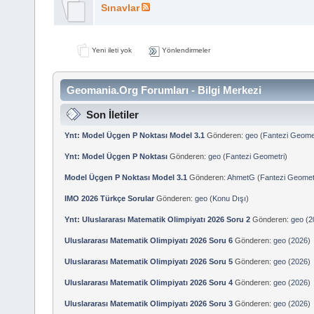
Sınavlar
Yeni ileti yok
Yönlendirmeler
Geomania.Org Forumları - Bilgi Merkezi
Son İletiler
Ynt: Model Üçgen P Noktası Model 3.1
Gönderen:
geo
(
Fantezi Geome
Ynt: Model Üçgen P Noktası
Gönderen:
geo
(
Fantezi Geometri
)
Model Üçgen P Noktası Model 3.1
Gönderen:
AhmetG
(
Fantezi Geomet
IMO 2026 Türkçe Sorular
Gönderen:
geo
(
Konu Dışı
)
Ynt: Uluslararası Matematik Olimpiyatı 2026 Soru 2
Gönderen:
geo
(
2
Uluslararası Matematik Olimpiyatı 2026 Soru 6
Gönderen:
geo
(
2026
)
Uluslararası Matematik Olimpiyatı 2026 Soru 5
Gönderen:
geo
(
2026
)
Uluslararası Matematik Olimpiyatı 2026 Soru 4
Gönderen:
geo
(
2026
)
Uluslararası Matematik Olimpiyatı 2026 Soru 3
Gönderen:
geo
(
2026
)