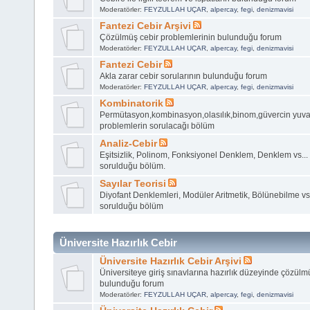
Moderatörler:
FEYZULLAH UÇAR
,
alpercay
,
fegi
,
denizmavisi
Fantezi Cebir Arşivi
Çözülmüş cebir problemlerinin bulunduğu forum
Moderatörler:
FEYZULLAH UÇAR
,
alpercay
,
fegi
,
denizmavisi
Fantezi Cebir
Akla zarar cebir sorularının bulunduğu forum
Moderatörler:
FEYZULLAH UÇAR
,
alpercay
,
fegi
,
denizmavisi
Kombinatorik
Permütasyon,kombinasyon,olasılık,binom,güvercin yuvası il
problemlerin sorulacağı bölüm
Analiz-Cebir
Eşitsizlik, Polinom, Fonksiyonel Denklem, Denklem vs... 
sorulduğu bölüm.
Sayılar Teorisi
Diyofant Denklemleri, Modüler Aritmetik, Bölünebilme vs.
sorulduğu bölüm
Üniversite Hazırlık Cebir
Üniversite Hazırlık Cebir Arşivi
Üniversiteye giriş sınavlarına hazırlık düzeyinde çözülmü
bulunduğu forum
Moderatörler:
FEYZULLAH UÇAR
,
alpercay
,
fegi
,
denizmavisi