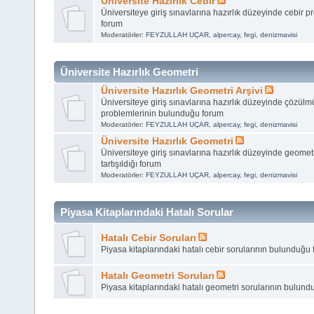
Üniversite Hazırlık Cebir
Üniversiteye giriş sınavlarına hazırlık düzeyinde cebir pro
forum
Moderatörler:
FEYZULLAH UÇAR
,
alpercay
,
fegi
,
denizmavisi
Üniversite Hazırlık Geometri
Üniversite Hazırlık Geometri Arşivi
Üniversiteye giriş sınavlarına hazırlık düzeyinde çözül
problemlerinin bulunduğu forum
Moderatörler:
FEYZULLAH UÇAR
,
alpercay
,
fegi
,
denizmavisi
Üniversite Hazırlık Geometri
Üniversiteye giriş sınavlarına hazırlık düzeyinde geomet
tartışıldığı forum
Moderatörler:
FEYZULLAH UÇAR
,
alpercay
,
fegi
,
denizmavisi
Piyasa Kitaplarındaki Hatalı Sorular
Hatalı Cebir Soruları
Piyasa kitaplarındaki hatalı cebir sorularının bulunduğu
Hatalı Geometri Soruları
Piyasa kitaplarındaki hatalı geometri sorularının bulun