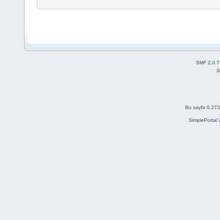
SMF 2.0.7
S
Bu sayfa 0.272 
SimplePortal 