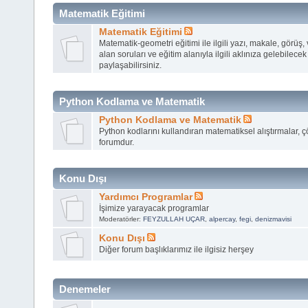
Matematik Eğitimi
Matematik Eğitimi
Matematik-geometri eğitimi ile ilgili yazı, makale, görüş,
alan soruları ve eğitim alanıyla ilgili aklınıza gelebilece
paylaşabilirsiniz.
Python Kodlama ve Matematik
Python Kodlama ve Matematik
Python kodlarını kullandıran matematiksel alıştırmalar, 
forumdur.
Konu Dışı
Yardımcı Programlar
İşimize yarayacak programlar
Moderatörler:
FEYZULLAH UÇAR
,
alpercay
,
fegi
,
denizmavisi
Konu Dışı
Diğer forum başlıklarımız ile ilgisiz herşey
Denemeler