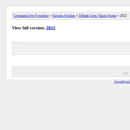
Geomania.Org Forumları
»
Yarışma Soruları
»
Tübitak Genç Takım Seçme
» 2022
View full version:
2022
SMF 
SimplePortal