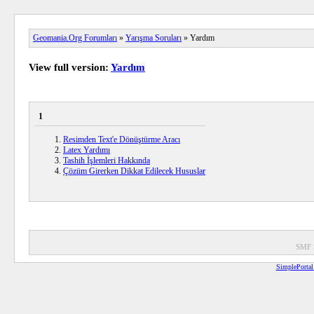
Geomania.Org Forumları
»
Yarışma Soruları
» Yardım
View full version:
Yardım
1
Resimden Text'e Dönüştürme Aracı
Latex Yardımı
Tashih İşlemleri Hakkında
Çözüm Girerken Dikkat Edilecek Hususlar
SMF 
SimplePortal