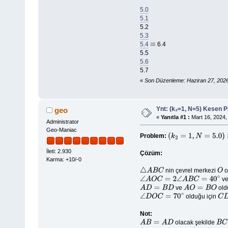
5.0
5.1
5.2
5.3
5.4
6.4
≡
5.5
5.6
5.7
«
Son Düzenleme: Haziran 27, 2026
Ynt: (k₂=1, N=5) Kesen 
geo
«
Yanıtla #1 :
Mart 16, 2024,
Administrator
Geo-Maniac
Problem:
(
k
2
=
1
,
N
=
5.0
)
≡
(
b
=
20
∘
İleti: 2.930
Çözüm:
Karma: +10/-0
nin çevrel merkezi
o
△
A
B
C
O
v
∠
A
O
C
=
2
∠
A
B
C
=
40
∘
ve
old
A
D
=
B
D
A
O
=
B
O
olduğu için
∠
D
O
C
=
70
∘
C
D
Not:
olacak şekilde
A
B
=
A
D
B
C