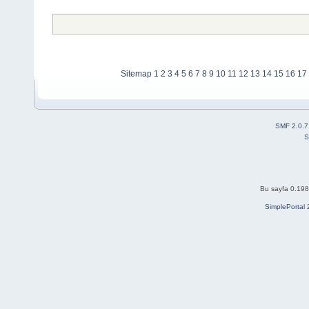
Sitemap
1
2
3
4
5
6
7
8
9
10
11
12
13
14
15
16
17
SMF 2.0.7
S
Bu sayfa 0.198 
SimplePortal 