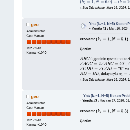
(
k
2
=
1
,
N
=
6.0
)
≡
(
b
=
20
∘
,
c
=
40
∘
,
d
=
«
Son Düzenleme: Mart 16, 2024, 1
Ynt: (k₂=1, N=5) Kesen 
geo
«
Yanıtla #2 :
Mart 16, 2024,
Administrator
Geo-Maniac
Problem:
(
k
2
=
1
,
N
=
5.1
)
≡
(
k
2
=
1
,
İleti: 2.930
Çözüm:
Karma: +10/-0
üçgeninin çevrel merkez
A
B
C
,
∠
A
O
C
=
2
∠
A
B
C
=
40
∘
ve
∠
C
D
O
=
∠
C
O
D
=
70
∘
, dolayısıyla
A
D
=
B
D
a
1
=
∠
«
Son Düzenleme: Mart 16, 2024, 1
Ynt: (k₂=1, N=5) Kesen Prob
geo
«
Yanıtla #3 :
Haziran 27, 2026, 01:
Administrator
Geo-Maniac
Problem:
(
k
2
=
1
,
N
=
5.3
)
≡
(
k
2
=
1
,
İleti: 2.930
Çözüm:
Karma: +10/-0