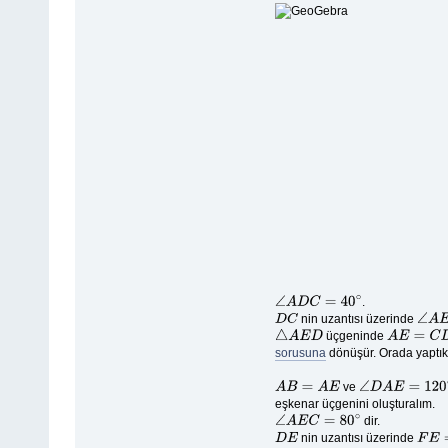
.
∠
A
D
C
=
40
∘
nin uzantısı üzerinde
D
C
∠
A
E
üçgeninde
△
A
E
D
A
E
=
C
D
sorusuna
dönüşür. Orada yaptıkl
ve
A
B
=
A
E
∠
D
A
E
=
120
∘
eşkenar üçgenini oluşturalım.
dir.
∠
A
E
C
=
80
∘
nin uzantısı üzerinde
D
E
F
E
=
E