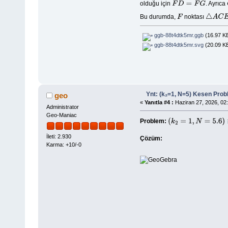
olduğu için
. Ayrıca
F
D
=
F
G
Bu durumda,
noktası
F
△
A
C
E
ggb-88t4dtk5mr.ggb
(16.97 KB
ggb-88t4dtk5mr.svg
(20.09 KB
Ynt: (k₂=1, N=5) Kesen Prob
geo
«
Yanıtla #4 :
Haziran 27, 2026, 02:
Administrator
Geo-Maniac
Problem:
(
k
2
=
1
,
N
=
5.6
)
≡
(
k
2
=
1
,
c
İleti: 2.930
Çözüm:
Karma: +10/-0