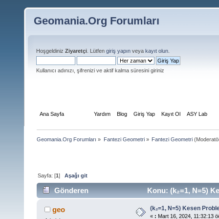
Geomania.Org Forumları
Hoşgeldiniz
Ziyaretçi
. Lütfen
giriş yapın
veya
kayıt olun
.
Kullanıcı adınızı, şifrenizi ve aktif kalma süresini giriniz
Ana Sayfa
Forum
Yardım
Blog
Giriş Yap
Kayıt Ol
ASY Lab
Geomania.Org Forumları
»
Fantezi Geometri
»
Fantezi Geometri
(Moderatör
Sayfa: [
1
]
Aşağı git
Gönderen
Konu: (k₂=1, N=5) Ke
(k₂=1, N=5) Kesen Probl
geo
«
:
Mart 16, 2024, 11:32:13 ö