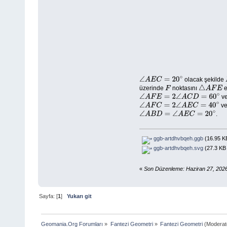
olacak şekilde
∠
A
E
C
=
20
∘
üzerinde
noktasını
e
F
△
A
F
E
v
∠
A
F
E
=
2
∠
A
C
D
=
60
∘
v
∠
A
F
C
=
2
∠
A
E
C
=
40
∘
.
∠
A
B
D
=
∠
A
E
C
=
20
∘
ggb-artdhvbqeh.ggb
(16.95 KB
ggb-artdhvbqeh.svg
(27.3 KB 
«
Son Düzenleme: Haziran 27, 2026
Sayfa: [
1
]
Yukarı git
Geomania.Org Forumları
»
Fantezi Geometri
»
Fantezi Geometri
(Moderat