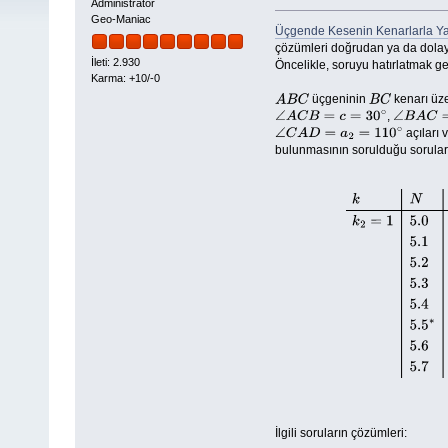
Administrator
Geo-Maniac
Üçgende Kesenin Kenarlarla Yap
çözümleri doğrudan ya da dolaylı
İleti: 2.930
Öncelikle, soruyu hatırlatmak ge
Karma: +10/-0
üçgeninin
kenarı üz
A
B
C
B
C
,
∠
A
C
B
=
c
=
30
∘
∠
B
A
C
=
a
açıları 
∠
C
A
D
=
a
2
=
110
∘
bulunmasının sorulduğu sorular a
k
N
Soru
Cevap
k
2
=
1
5.0
(
b
=
20
∘
,
c
5.6
(
k
2
=
1
,
İlgili soruların çözümleri: