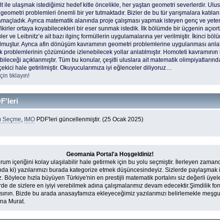
 ile ulaşmak istediğimiz hedef kitle öncelikle, her yaştan geometri severlerdir. Ulus
eometri problemleri önemli bir yer tutmaktadır. Bizler de bu tür yarışmalara katılan 
amaçladık. Ayrıca matematik alanında proje çalışması yapmak isteyen genç ve yeten
 fikirler ortaya koyabilecekleri bir eser sunmak istedik. İlk bölümde bir üçgenin açıor
 Euler ve Leibnitz’e ait bazı ilginç formüllerin uygulamalarına yer verilmiştir. İkinci 
lmuştur. Ayrıca afin dönüşüm kavramının geometri problemlerine uygulanması anla
ık problemlerinin çözümünde izlenebilecek yollar anlatılmıştır. Homoteti kavramının
ileceği açıklanmıştır. Tüm bu konular, çeşitli uluslara ait matematik olimpiyatların
 çekici hale getirilmiştir. Okuyucularımıza iyi eğlenceler diliyoruz…
in tıklayın!
F'leri
m Seçme
,
IMO
PDF'leri güncellenmiştir. (25 Ocak 2025)
Geomania Portal'a Hoşgeldiniz!
m içeriğini kolay ulaşılabilir hale getirmek için bu yolu seçmiştir. İlerleyen zam
ında ki) yazılarımızı burada kategorize etmek düşüncesindeyiz. Sizlerde paylaşmak is
iz. Böylece hızla büyüyen Türkiye'nin en prestijli matematik portalını siz değerli üye
e de sizlere en iyiyi verebilmek adına çalışmalarımız devam edecektir.Şimdilik fo
sının. Bizde bu arada anasayfamıza ekleyeceğimiz yazılarımızı belirlemekle meşgul
ına Murat.