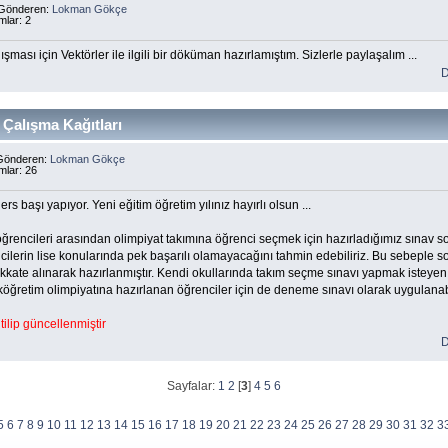
 Gönderen:
Lokman Gökçe
mlar: 2
ışması için Vektörler ile ilgili bir döküman hazırlamıştım. Sizlerle paylaşalım ...
D
t Çalışma Kağıtları
 Gönderen:
Lokman Gökçe
mlar: 26
ders başı yapıyor. Yeni eğitim öğretim yılınız hayırlı olsun ...
 öğrencileri arasından olimpiyat takımına öğrenci seçmek için hazırladığımız sınav so
cilerin lise konularında pek başarılı olamayacağını tahmin edebiliriz. Bu sebeple so
kkate alınarak hazırlanmıştır. Kendi okullarında takım seçme sınavı yapmak isteye
ilköğretim olimpiyatına hazırlanan öğrenciler için de deneme sınavı olarak uygulanabili
tilip güncellenmiştir
D
Sayfalar:
1
2
[
3
]
4
5
6
5
6
7
8
9
10
11
12
13
14
15
16
17
18
19
20
21
22
23
24
25
26
27
28
29
30
31
32
3