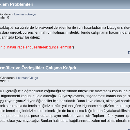
klem Problemleri
 Gönderen:
Lokman Gökçe
mlar: 0
yaklaştığı şu günlerde fonksiyonel denklemler ile ilgili hazırladığımız kitapçığı siz
navlara girecek öğrenciler mahrum kalmasın istedik. İleride çalışmanın hacmini daha 
arınızda kolaylılar dileriz ...
nip, hatalı ifadeler düzeltilerek güncellenmiştir
)
D
rmüller ve Özdeşlikler Çalışma Kağıdı
s Gönderen:
Lokman Gökçe
mlar: 1
rmül içerdiği için öğrencilerin çoğunluğu açısından birçok lise matematik konusuna
 trigonometri konusunu ele alacağız. Bu yazıyı evvela, ‘trigonometri konusuna çalıst
ygulayamıyoruz’ diyen öğrenciler için hazırladık. Buna ilave olarak, olimpiyat sorul
 pek sorulmasa da tercih ettiğiniz çözüm yoluna göre trigonometrik çözümler oldukça 
te temel bilgilerinizi kontrol etmek için de bu çalısma kağıdından faydalanabilirsiniz. 
en problemler pes pese sıralanıp aynı renkle boyanmıstır. Toplam – fark, yarım aç
da tekrar yazmayacağız. Bunları hatırlatma kağıtlarınızda zaten not etmis olmalıs