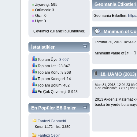
Geomania Etiketleri
Ziyaretçi: 595
Örümcek: 3
Gizli: 0
Geomania Etiketleri:
https
Üye: 0
Minimum of Co
Çevrimiçi kullanıcı bulunmuyor.
Temmuz 30, 2013, 10:54:02
İstatistikler
Minimum value of
|
z
−
1
−
i
|
Toplam Üye:
3.607
Toplam İleti: 23.847
Toplam Konu: 8.868
18. UAMO (2013) 
Toplam Kategori: 14
Mart 31, 2013, 12:04:23 öö
Toplam Bölüm: 482
Görüntülenme: 30817 | Yoru
En Çok Çevrimiçi: 5.943
2013 Akdeniz Matematik O
başka bir yerde bulamayac
En Popüler Bölümler
Fantezi Geometri
Konu: 1.172 | İleti: 3.650
Fantezi Cebir