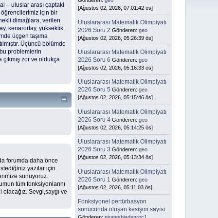
Gönderen:
geo
al – uluslar arası çaptaki
[Ağustos 02, 2026, 07:01:42 ös]
öğrencilerimiz için bir
ekli dimağlara, verilen
Uluslararası Matematik Olimpiyatı
tay, kenarortay, yükseklik
2026 Soru 2
Gönderen:
geo
bölümde üçgen taşıma
[Ağustos 02, 2026, 05:26:39 ös]
tılmıştır. Üçüncü bölümde
 bu problemlerin
Uluslararası Matematik Olimpiyatı
da çıkmış zor ve oldukça
2026 Soru 6
Gönderen:
geo
[Ağustos 02, 2026, 05:16:33 ös]
Uluslararası Matematik Olimpiyatı
2026 Soru 5
Gönderen:
geo
[Ağustos 02, 2026, 05:15:46 ös]
Uluslararası Matematik Olimpiyatı
2026 Soru 4
Gönderen:
geo
[Ağustos 02, 2026, 05:14:25 ös]
Uluslararası Matematik Olimpiyatı
2026 Soru 3
Gönderen:
geo
[Ağustos 02, 2026, 05:13:34 ös]
anda forumda daha önce
tediğiniz yazılar için
Uluslararası Matematik Olimpiyatı
lerimize sunuyoruz.
2026 Soru 1
Gönderen:
geo
rumun tüm fonksiyonlarını
[Ağustos 02, 2026, 05:11:03 ös]
 olacağız. Sevgi,saygı ve
Fonksiyonel pertürbasyon
sonucunda oluşan kesişim sayısı
Gönderen:
niratesbiadenroc1