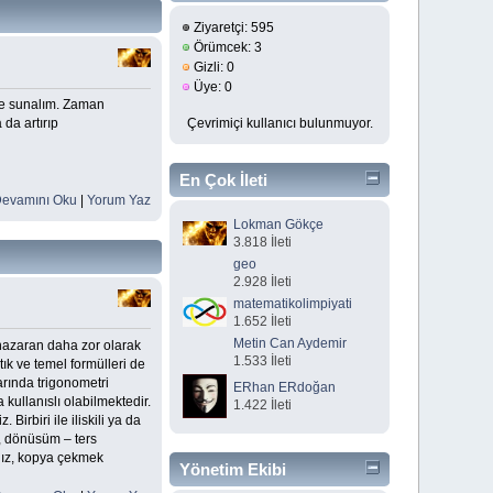
Ziyaretçi: 595
Örümcek: 3
Gizli: 0
Üye: 0
lere sunalım. Zaman
Çevrimiçi kullanıcı bulunmuyor.
da artırıp
En Çok İleti
evamını Oku
|
Yorum Yaz
Gönderenler
Lokman Gökçe
3.818 İleti
geo
2.928 İleti
matematikolimpiyati
1.652 İleti
Metin Can Aydemir
 nazaran daha zor olarak
1.533 İleti
ık ve temel formülleri de
arında trigonometri
ERhan ERdoğan
kullanıslı olabilmektedir.
1.422 İleti
Birbiri ile iliskili ya da
ı, dönüsüm – ters
ınız, kopya çekmek
Yönetim Ekibi