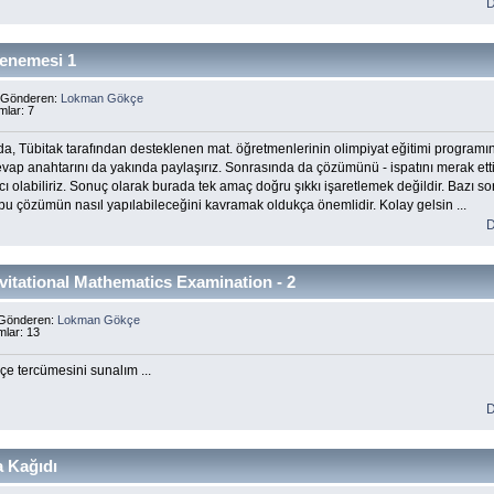
D
denemesi 1
s Gönderen:
Lokman Gökçe
mlar: 7
da, Tübitak tarafından desteklenen mat. öğretmenlerinin olimpiyat eğitimi program
evap anahtarını da yakında paylaşırız. Sonrasında da çözümünü - ispatını merak ettiğ
 olabiliriz. Sonuç olarak burada tek amaç doğru şıkkı işaretlemek değildir. Bazı soru
u çözümün nasıl yapılabileceğini kavramak oldukça önemlidir. Kolay gelsin ...
D
vitational Mathematics Examination - 2
 Gönderen:
Lokman Gökçe
mlar: 13
e tercümesini sunalım ...
D
a Kağıdı