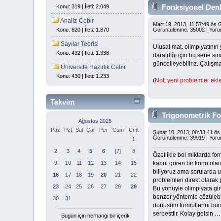
Fonksiyonel Den
Konu: 319 | İleti: 2.049
Analiz-Cebir
Mart 19, 2013, 11:57:49 ös
Konu: 820 | İleti: 1.870
Görüntülenme: 35002 | Yoru
Sayılar Teorisi
Ulusal mat. olimpiyatının 
Konu: 432 | İleti: 1.338
daraldığı için bu sene sı
güncelleyebiliriz. Çalışmal
Üniversite Hazırlık Cebir
Konu: 430 | İleti: 1.233
(
Not: yeni problemler ekle
Takvim
Trigonometrik Fo
Ağustos 2026
Paz
Pzt
Sal
Çar
Per
Cum
Cmt
Şubat 10, 2013, 08:33:41 ö
Görüntülenme: 39919 | Yoru
1
2
3
4
5
6
[7]
8
Özellikle bol miktarda fo
kabul gören bir konu olan
9
10
11
12
13
14
15
biliyoruz ama sorularda u
16
17
18
19
20
21
22
problemleri direkt olarak
23
24
25
26
27
28
29
Bu yönüyle olimpiyata giris
benzer yöntemle çözülebil
30
31
dönüsüm formüllerini bura
serbesttir. Kolay gelsin …
Bugün için herhangi bir içerik