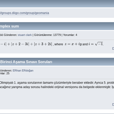
://groups.diigo.com/group/geomania
mplex sum
 öö Gönderen:
stuart clark
| Görüntülenme: 13779 | Yorumlar: 4
, where
and
.
+
|
z
+
2
−
3
i
|
+
|
z
+
3
+
2
i
|
z
=
x
+
i
y
i
=
−
1
D
Birinci Aşama Sınavı Soruları
 Gönderen:
ERhan ERdoğan
mlar: 25
limpiyatı 1. aşama sorularının tamamı çözümleriyle beraber ektedir. Ayrıca 5. pro
ağınız yarışma aday sorusu halindeki orijinal versiyonu da belgede eklenmiştir. İyi 
D