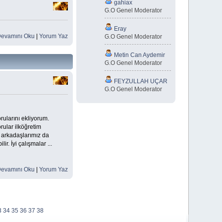
gahiax
G.O Genel Moderator
Eray
evamını Oku
|
Yorum Yaz
G.O Genel Moderator
Metin Can Aydemir
G.O Genel Moderator
FEYZULLAH UÇAR
G.O Genel Moderator
rularını ekliyorum.
rular ilköğretim
n arkadaşlarımız da
r. İyi çalışmalar ...
evamını Oku
|
Yorum Yaz
3
34
35
36
37
38