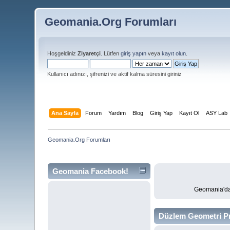
Geomania.Org Forumları
Hoşgeldiniz
Ziyaretçi
. Lütfen
giriş yapın
veya
kayıt olun
.
Kullanıcı adınızı, şifrenizi ve aktif kalma süresini giriniz
Ana Sayfa
Forum
Yardım
Blog
Giriş Yap
Kayıt Ol
ASY Lab
Geomania.Org Forumları
Geomania Facebook!
Geomania'da 
Düzlem Geometri Pr