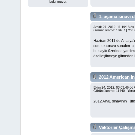
bulunmuyor.
1. aşama sınavı 
Aralık 27, 2012, 11:19:13 ö
Görüntülenme: 18467 | Yoru
Haziran 2011 de Antalya'
soruluk sınavı sunalım. c
bu sayfa üzerinde yardımcı
özelleştirmeye gitmeden b
2012 American In
Ekim 24, 2012, 03:03:46 öö
Görüntülenme: 11440 | Yoru
2012 AIME sınavının Türkç
Vektörler Çalışm