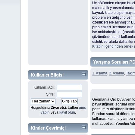
Üç bölümden oluşan bu cilt
matematik yarışmalarında g
kaynak kitap oluşturmayı 
problemleri geliştirip yeni
özellikleri ele alınmıştır.
problemleri üzerinde duru
ise noktadaşlık, doğrusall
çözümünde nasıl kullanılab
estetik sorularla daha ilgi
Kitabın içeriğinden örnek iç
Yarışma Soruları PD
1. Aşama
,
2. Aşama
,
Takı
Kullanıcı Bilgisi
Kullanıcı Adı:
Şifre:
Geomania.Org büyüyen foru
paylaştığımız (sorular dış
Hoşgeldiniz
Ziyaretçi
. Lütfen
giriş
portalımızı düşünebilirsin
yapın
veya
kayıt olun
.
Bundan sonra ki dönemlerd
kullanarak anasayfamıza ı
muhabbetle... Yönetim Ad
Kimler Çevrimiçi