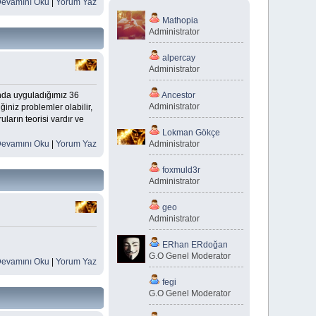
evamını Oku
|
Yorum Yaz
Mathopia
Administrator
alpercay
Administrator
ında uyguladığımız 36
Ancestor
Administrator
iniz problemler olabilir,
ların teorisi vardır ve
Lokman Gökçe
evamını Oku
|
Yorum Yaz
Administrator
foxmuld3r
Administrator
geo
Administrator
ERhan ERdoğan
G.O Genel Moderator
evamını Oku
|
Yorum Yaz
fegi
G.O Genel Moderator