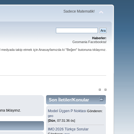
Sadece Matematik!
Haberler:
Geomania Facebookta!
al medyada takip etmek için Anasayfamızda ki "Beğen" butonuna tıklayınız.
Son İletiler/Konular
a tıklayınız.
Model Üçgen P Noktası
Gönderen:
geo
[
Dün
, 07:31:36 ös]
IMO 2026 Türkçe Sorular