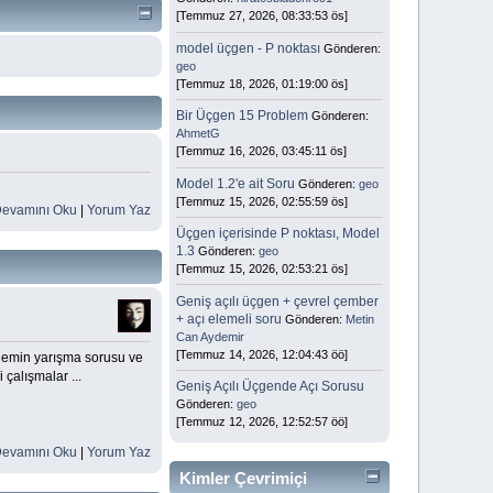
[Temmuz 27, 2026, 08:33:53 ös]
model üçgen - P noktası
Gönderen:
geo
[Temmuz 18, 2026, 01:19:00 ös]
Bir Üçgen 15 Problem
Gönderen:
AhmetG
[Temmuz 16, 2026, 03:45:11 ös]
Model 1.2'e ait Soru
Gönderen:
geo
[Temmuz 15, 2026, 02:55:59 ös]
evamını Oku
|
Yorum Yaz
Üçgen içerisinde P noktası, Model
1.3
Gönderen:
geo
[Temmuz 15, 2026, 02:53:21 ös]
Geniş açılı üçgen + çevrel çember
+ açı elemeli soru
Gönderen:
Metin
Can Aydemir
[Temmuz 14, 2026, 12:04:43 öö]
blemin yarışma sorusu ve
çalışmalar ...
Geniş Açılı Üçgende Açı Sorusu
Gönderen:
geo
[Temmuz 12, 2026, 12:52:57 öö]
evamını Oku
|
Yorum Yaz
Kimler Çevrimiçi