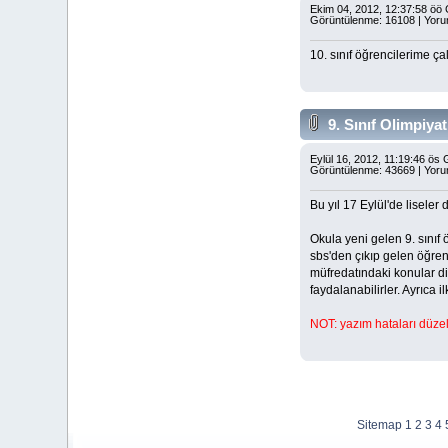
Ekim 04, 2012, 12:37:58 öö
Görüntülenme: 16108 | Yoru
10. sınıf öğrencilerime çal
9. Sınıf Olimpiya
Eylül 16, 2012, 11:19:46 ös
Görüntülenme: 43669 | Yoru
Bu yıl 17 Eylül'de liseler 
Okula yeni gelen 9. sınıf
sbs'den çıkıp gelen öğren
müfredatındaki konular di
faydalanabilirler. Ayrıca 
NOT: yazım hataları düzel
Sitemap
1
2
3
4