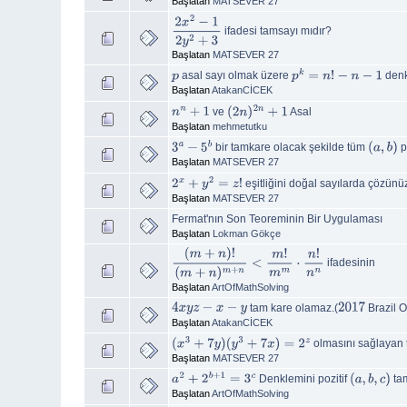
Başlatan
MATSEVER 27
ifadesi tamsayı mıdır?
2
x
2
−
1
2
y
2
+
3
Başlatan
MATSEVER 27
asal sayı olmak üzere
denk
p
p
k
=
n
!
−
n
−
1
Başlatan
AtakanCİCEK
ve
Asal
n
n
+
1
(
2
n
)
2
n
+
1
Başlatan
mehmetutku
bir tamkare olacak şekilde tüm
po
3
a
−
5
b
(
a
,
b
)
Başlatan
MATSEVER 27
eşitliğini doğal sayılarda çözünü
2
x
+
y
2
=
z
!
Başlatan
MATSEVER 27
Fermat'nın Son Teoreminin Bir Uygulaması
Başlatan
Lokman Gökçe
ifadesinin
(
m
+
n
)
!
(
m
+
n
)
m
+
n
<
m
!
m
m
⋅
n
!
n
n
Başlatan
ArtOfMathSolving
tam kare olamaz.(
Brazil O
4
x
y
z
−
x
−
y
2017
Başlatan
AtakanCİCEK
olmasını sağlayan
(
x
3
+
7
y
)
(
y
3
+
7
x
)
=
2
z
Başlatan
MATSEVER 27
Denklemini pozitif
tam
a
2
+
2
b
+
1
=
3
c
(
a
,
b
,
c
)
Başlatan
ArtOfMathSolving