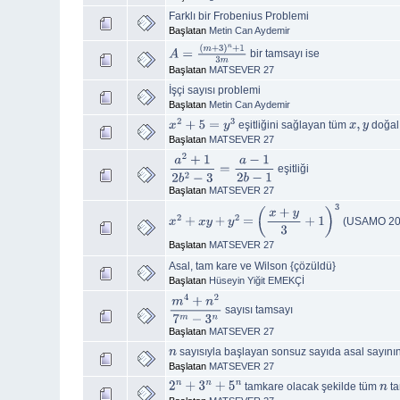
Farklı bir Frobenius Problemi
Başlatan
Metin Can Aydemir
bir tamsayı ise
A
=
(
m
+
3
)
n
+
1
3
m
Başlatan
MATSEVER 27
İşçi sayısı problemi
Başlatan
Metin Can Aydemir
eşitliğini sağlayan tüm
doğal 
x
2
+
5
=
y
3
x
,
y
Başlatan
MATSEVER 27
eşitliği
a
2
+
1
2
b
2
−
3
=
a
−
1
2
b
−
1
Başlatan
MATSEVER 27
(USAMO 20
x
2
+
x
y
+
y
2
=
(
x
+
y
3
+
1
)
3
Başlatan
MATSEVER 27
Asal, tam kare ve Wilson {çözüldü}
Başlatan
Hüseyin Yiğit EMEKÇİ
sayısı tamsayı
m
4
+
n
2
7
m
−
3
n
Başlatan
MATSEVER 27
sayısıyla başlayan sonsuz sayıda asal sayının
n
Başlatan
MATSEVER 27
tamkare olacak şekilde tüm
ta
2
n
+
3
n
+
5
n
n