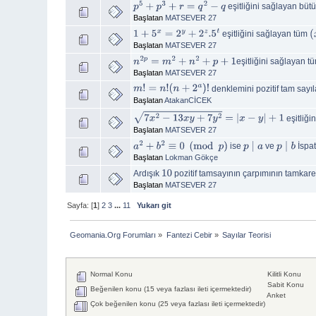
eşitliğini sağlayan büt
p
5
+
p
3
+
r
=
q
2
−
q
Başlatan
MATSEVER 27
eşitliğini sağlayan tüm
1
+
5
x
=
2
y
+
2
z
.5
t
(
Başlatan
MATSEVER 27
eşitliğini sağlayan t
n
2
p
=
m
2
+
n
2
+
p
+
1
Başlatan
MATSEVER 27
denklemini pozitif tam sayı
m
!
=
n
!
(
n
+
2
a
)
!
Başlatan
AtakanCİCEK
eşitliği
7
x
2
−
13
x
y
+
7
y
2
=
|
x
−
y
|
+
1
Başlatan
MATSEVER 27
ise
ve
İspat
a
2
+
b
2
≡
0
(
mod
p
)
p
∣
a
p
∣
b
Başlatan
Lokman Gökçe
Ardışık
pozitif tamsayının çarpımının tamkare
10
Başlatan
MATSEVER 27
Sayfa: [
1
]
2
3
...
11
Yukarı git
Geomania.Org Forumları
»
Fantezi Cebir
»
Sayılar Teorisi
Normal Konu
Kilitli Konu
Sabit Konu
Beğenilen konu (15 veya fazlası ileti içermektedir)
Anket
Çok beğenilen konu (25 veya fazlası ileti içermektedir)