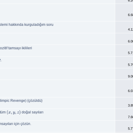
6.2
6.6
lemi hakkında kurguladığım soru
4.1
6.0
zitif tamsayı ikilileri
5.7
z.
5.7
9.0
6.0
limpic Revenge) {çözüldü}
3.8
 tüm
doğal sayıları
(
x
,
y
,
z
)
7.6
sayıları için çözün.
5.7