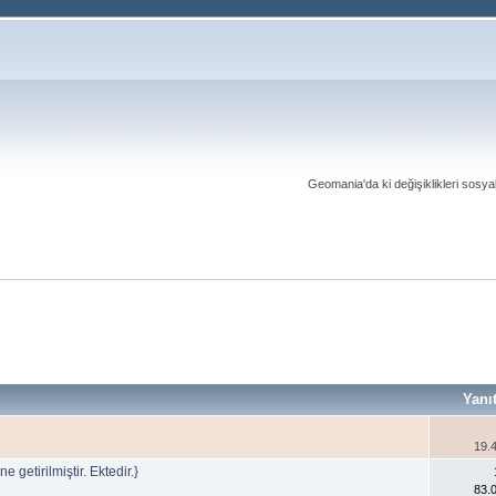
Geomania'da ki değişiklikleri sosy
Yanı
19.
getirilmiştir. Ektedir.}
83.