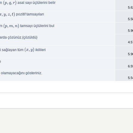
ün
asal sayı üçlülerini belir
(
p
,
q
,
r
)
5.6
pozitif tamsayıları
x
,
y
,
z
,
t
)
5.5
üm
tamsayı üçlülerini bul
(
p
,
m
,
n
)
5.9
larda çözünüz.{çözüldü}
4.5
ni sağlayan tüm
ikilileri
(
x
,
y
)
5.9
ı
6.5
 olamayacağını gösteriniz.
5.5