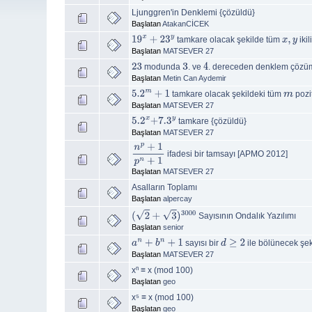
Ljunggren'in Denklemi {çözüldü}
Başlatan
AtakanCİCEK
tamkare olacak şekilde tüm
ikil
19
x
+
23
y
x
,
y
Başlatan
MATSEVER 27
modunda
. ve
. dereceden denklem çözü
23
3
4
Başlatan
Metin Can Aydemir
tamkare olacak şekildeki tüm
pozit
5.2
m
+
1
m
Başlatan
MATSEVER 27
tamkare {çözüldü}
5.2
x
+
7.3
y
Başlatan
MATSEVER 27
ifadesi bir tamsayı [APMO 2012]
n
p
+
1
p
n
+
1
Başlatan
MATSEVER 27
Asalların Toplamı
Başlatan
alpercay
Sayısının Ondalık Yazılımı
(
2
+
3
)
3000
Başlatan
senior
sayısı bir
ile bölünecek şek
a
n
+
b
n
+
1
d
≥
2
Başlatan
MATSEVER 27
xⁿ ≡ x (mod 100)
Başlatan
geo
x⁵ ≡ x (mod 100)
Başlatan
geo