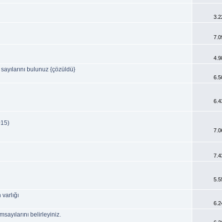
3.2
7.0
4.9
sayılarını bulunuz {çözüldü}
6.5
6.4
15)
7.0
7.4
5.5
 varlığı
6.2
msayılarını belirleyiniz.