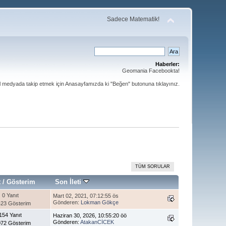
Sadece Matematik!
Haberler:
Geomania Facebookta!
al medyada takip etmek için Anasayfamızda ki "Beğen" butonuna tıklayınız.
TÜM SORULAR
t
/
Gösterim
Son İleti
0 Yanıt
Mart 02, 2021, 07:12:55 ös
Gönderen:
Lokman Gökçe
423 Gösterim
154 Yanıt
Haziran 30, 2026, 10:55:20 öö
Gönderen:
AtakanCİCEK
072 Gösterim