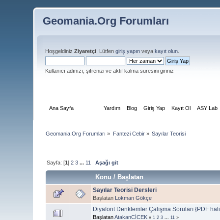
Geomania.Org Forumları
Hoşgeldiniz
Ziyaretçi
. Lütfen
giriş yapın
veya
kayıt olun
.
Kullanıcı adınızı, şifrenizi ve aktif kalma süresini giriniz
Ana Sayfa
Forum
Yardım
Blog
Giriş Yap
Kayıt Ol
ASY Lab
Geomania.Org Forumları
»
Fantezi Cebir
»
Sayılar Teorisi
Sayfa: [
1
]
2
3
...
11
Aşağı git
Konu
/
Başlatan
Sayılar Teorisi Dersleri
Başlatan
Lokman Gökçe
Diyafont Denklemler Çalışma Soruları {PDF haline 
Başlatan
AtakanCİCEK
«
1
2
3
...
11
»