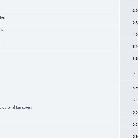
2.5
ileri
3.7
mü
4.6
if
5.4
6.1
6.6
6.3
6.8
ilde bir
tamsayısı
d
5.8
3.5
3.2