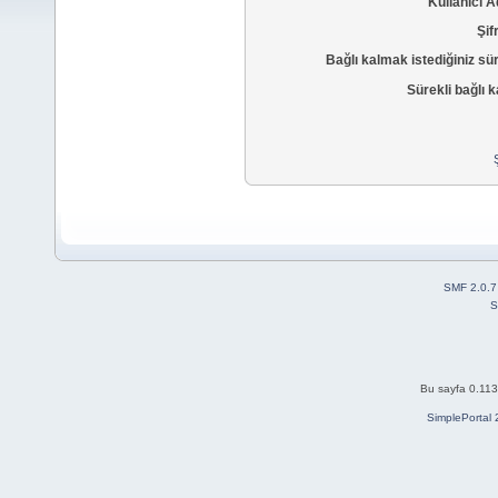
Kullanıcı A
Şif
Bağlı kalmak istediğiniz sü
Sürekli bağlı k
SMF 2.0.7
S
Bu sayfa 0.113
SimplePortal 