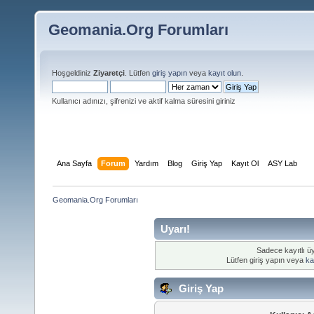
Geomania.Org Forumları
Hoşgeldiniz
Ziyaretçi
. Lütfen
giriş yapın
veya
kayıt olun
.
Kullanıcı adınızı, şifrenizi ve aktif kalma süresini giriniz
Ana Sayfa
Forum
Yardım
Blog
Giriş Yap
Kayıt Ol
ASY Lab
Geomania.Org Forumları
Uyarı!
Sadece kayıtlı üy
Lütfen giriş yapın veya
ka
Giriş Yap