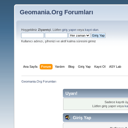
Geomania.Org Forumları
Hoşgeldiniz
Ziyaretçi
. Lütfen
giriş yapın
veya
kayıt olun
.
Kullanıcı adınızı, şifrenizi ve aktif kalma süresini giriniz
Ana Sayfa
Forum
Yardım
Blog
Giriş Yap
Kayıt Ol
ASY Lab
Geomania.Org Forumları
Uyarı!
Sadece kayıtlı üy
Lütfen giriş yapın veya
ka
Giriş Yap