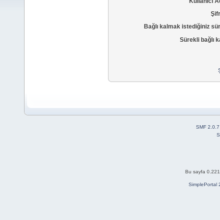
Kullanıcı A
Şif
Bağlı kalmak istediğiniz sü
Sürekli bağlı k
SMF 2.0.7
S
Bu sayfa 0.221 
SimplePortal 