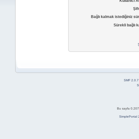
Kullanıcı A
Şif
Bağlı kalmak istediğiniz sü
Sürekli bağlı k
SMF 2.0.7
S
Bu sayfa 0.207 
SimplePortal 