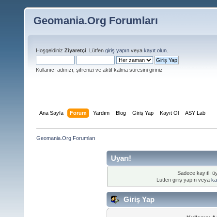
Geomania.Org Forumları
Hoşgeldiniz
Ziyaretçi
. Lütfen
giriş yapın
veya
kayıt olun
.
Kullanıcı adınızı, şifrenizi ve aktif kalma süresini giriniz
Ana Sayfa
Forum
Yardım
Blog
Giriş Yap
Kayıt Ol
ASY Lab
Geomania.Org Forumları
Uyarı!
Sadece kayıtlı üy
Lütfen giriş yapın veya
ka
Giriş Yap