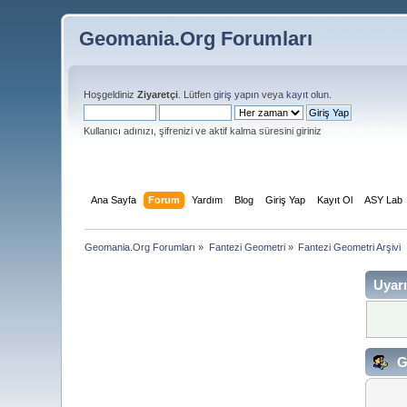
Geomania.Org Forumları
Hoşgeldiniz
Ziyaretçi
. Lütfen
giriş yapın
veya
kayıt olun
.
Kullanıcı adınızı, şifrenizi ve aktif kalma süresini giriniz
Ana Sayfa
Forum
Yardım
Blog
Giriş Yap
Kayıt Ol
ASY Lab
Geomania.Org Forumları
»
Fantezi Geometri
»
Fantezi Geometri Arşivi
Uyarı
Gi