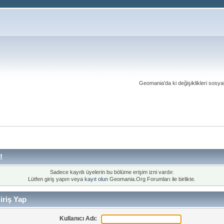
Geomania'da ki değişiklikleri sosy
!
Sadece kayıtlı üyelerin bu bölüme erişim izni vardır.
Lütfen giriş yapın veya
kayıt olun
Geomania.Org Forumları ile birlikte.
riş Yap
Kullanıcı Adı: