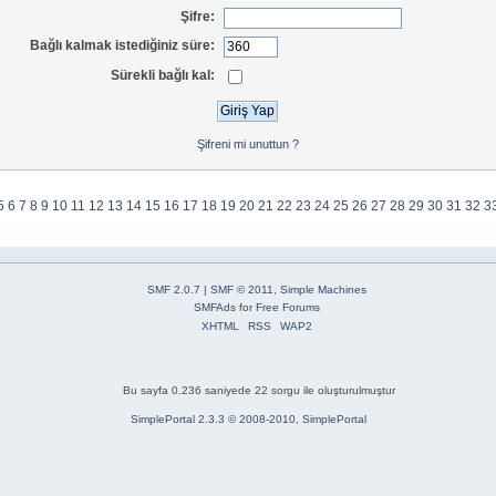
Şifre:
Bağlı kalmak istediğiniz süre:
Sürekli bağlı kal:
Şifreni mi unuttun ?
5
6
7
8
9
10
11
12
13
14
15
16
17
18
19
20
21
22
23
24
25
26
27
28
29
30
31
32
3
SMF 2.0.7
|
SMF © 2011
,
Simple Machines
SMFAds
for
Free Forums
XHTML
RSS
WAP2
Bu sayfa 0.236 saniyede 22 sorgu ile oluşturulmuştur
SimplePortal 2.3.3 © 2008-2010, SimplePortal