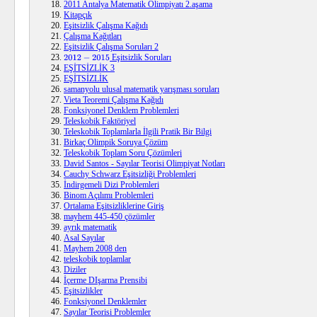
2011 Antalya Matematik Olimpiyatı 2.aşama
Kitapçık
Eşitsizlik Çalışma Kağıdı
Çalışma Kağıtları
Eşitsizlik Çalışma Soruları 2
Eşitsizlik Soruları
2012
−
2015
EŞİTSİZLİK 3
EŞİTSİZLİK
samanyolu ulusal matematik yarışması soruları
Vieta Teoremi Çalışma Kağıdı
Fonksiyonel Denklem Problemleri
Teleskobik Faktöriyel
Teleskobik Toplamlarla İlgili Pratik Bir Bilgi
Birkaç Olimpik Soruya Çözüm
Teleskobik Toplam Soru Çözümleri
David Santos - Sayılar Teorisi Olimpiyat Notları
Cauchy Schwarz Eşitsizliği Problemleri
İndirgemeli Dizi Problemleri
Binom Açılımı Problemleri
Ortalama Eşitsizliklerine Giriş
mayhem 445-450 çözümler
ayrık matematik
Asal Sayılar
Mayhem 2008 den
teleskobik toplamlar
Diziler
İçerme DIşarma Prensibi
Eşitsizlikler
Fonksiyonel Denklemler
Sayılar Teorisi Problemler