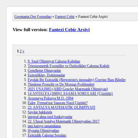
Geomania.Org Forumları
»
Fantezi Cebir
» Fantezi Cebir Arşivi
View full version:
Fantezi Cebir Arşivi
1
2
»
9. Sınıf Olimpiyat Çalışma Kağıtları
Trigonometrik Formüller ve Özdeşlikler Çalışma Kağıdı
Genelleme Olmayanlar
Eşitsizlikler- Dokümanlar
Faydalı Bir Eşitsizlik (Bergström's inequality) Üzerine Bazı Bilgiler
Tümleme Prensibi ve De Morgan Problemleri
2021 USAJMO (ABD Gençler Matematik Olimpiyatı)
14.ANTALYA (2009)1.AŞAMA SORULARI {Çözüldü}
Avusturya Polonya M.O.-1994
Euler, Fermat'nın Sanısını Nasıl Çürüttü?
23. ANTALYA MATEMATİK OLİMPİYATI
Sayılar hakkında
integral alma özel fonksiyonlar
22. Ulusal Antalya Matematik Olimpiyatları 2017
tam kareye tamamlama
Hypatia Olimpiyatları
Eşitsizlik Çalışma Soruları