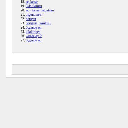
açı kenar
Öds Sorusu
açı - kenar bağıntıları
trigonometri
dörtgen
dörtgen{Çözüldü}
üçgende açı
dikdörtgen
karede açı 2
üçgende açı