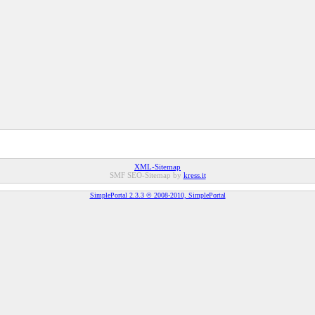
XML-Sitemap
SMF SEO-Sitemap by
kress.it
SimplePortal 2.3.3 © 2008-2010, SimplePortal