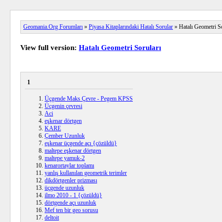
Geomania.Org Forumları
»
Piyasa Kitaplarındaki Hatalı Sorular
» Hatalı Geometri So
View full version:
Hatalı Geometri Soruları
1
Üçgende Maks Çevre - Pegem KPSS
Ücgenin çevresi
Aci
eşkenar dörtgen
KARE
Çember Uzunluk
eşkenar üçgende açı {çözüldü}
maltepe eşkenar dörtgen
maltepe yamuk-2
kenarortaylar toplamı
yanlış kullanılan geometrik terimler
dikdörtgenler prizması
üçgende uzunluk
ilmo 2010 - 1 {çözüldü}
dörtgende açı uzunluk
Mef ten bir geo sorusu
deltoit