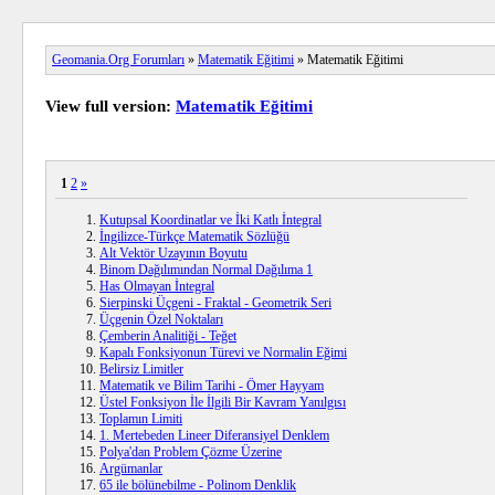
Geomania.Org Forumları
»
Matematik Eğitimi
» Matematik Eğitimi
View full version:
Matematik Eğitimi
1
2
»
Kutupsal Koordinatlar ve İki Katlı İntegral
İngilizce-Türkçe Matematik Sözlüğü
Alt Vektör Uzayının Boyutu
Binom Dağılımından Normal Dağılıma 1
Has Olmayan İntegral
Sierpinski Üçgeni - Fraktal - Geometrik Seri
Üçgenin Özel Noktaları
Çemberin Analitiği - Teğet
Kapalı Fonksiyonun Türevi ve Normalin Eğimi
Belirsiz Limitler
Matematik ve Bilim Tarihi - Ömer Hayyam
Üstel Fonksiyon İle İlgili Bir Kavram Yanılgısı
Toplamın Limiti
1. Mertebeden Lineer Diferansiyel Denklem
Polya'dan Problem Çözme Üzerine
Argümanlar
65 ile bölünebilme - Polinom Denklik