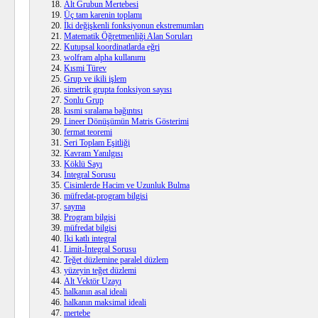
Alt Grubun Mertebesi
Üç tam karenin toplamı
İki değişkenli fonksiyonun ekstremumları
Matematik Öğretmenliği Alan Soruları
Kutupsal koordinatlarda eğri
wolfram alpha kullanımı
Kısmi Türev
Grup ve ikili işlem
simetrik grupta fonksiyon sayısı
Sonlu Grup
kısmi sıralama bağıntısı
Lineer Dönüşümün Matris Gösterimi
fermat teoremi
Seri Toplam Eşitliği
Kavram Yanılgısı
Köklü Sayı
İntegral Sorusu
Cisimlerde Hacim ve Uzunluk Bulma
müfredat-program bilgisi
sayma
Program bilgisi
müfredat bilgisi
İki katlı integral
Limit-İntegral Sorusu
Teğet düzlemine paralel düzlem
yüzeyin teğet düzlemi
Alt Vektör Uzayı
halkanın asal ideali
halkanın maksimal ideali
mertebe