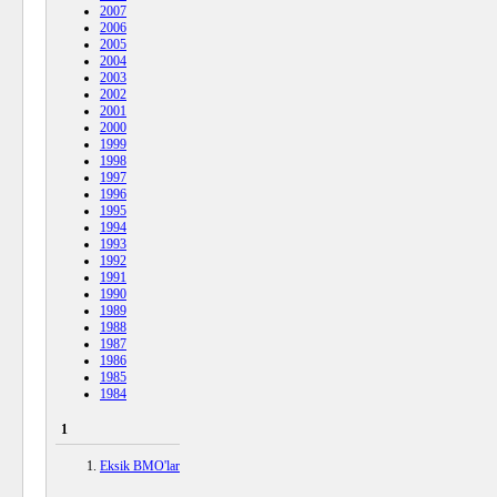
2007
2006
2005
2004
2003
2002
2001
2000
1999
1998
1997
1996
1995
1994
1993
1992
1991
1990
1989
1988
1987
1986
1985
1984
1
Eksik BMO'lar