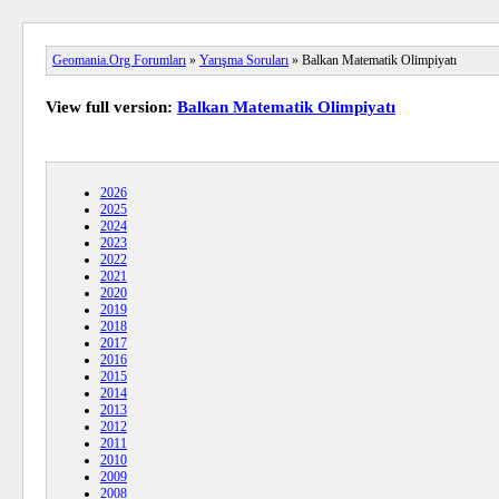
Geomania.Org Forumları
»
Yarışma Soruları
» Balkan Matematik Olimpiyatı
View full version:
Balkan Matematik Olimpiyatı
2026
2025
2024
2023
2022
2021
2020
2019
2018
2017
2016
2015
2014
2013
2012
2011
2010
2009
2008