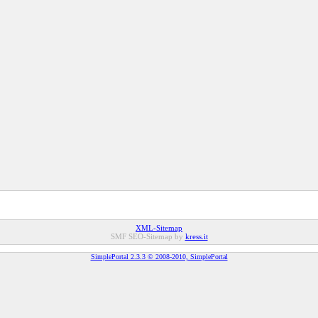
XML-Sitemap
SMF SEO-Sitemap by
kress.it
SimplePortal 2.3.3 © 2008-2010, SimplePortal