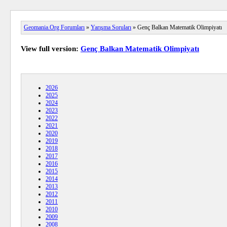
Geomania.Org Forumları
»
Yarışma Soruları
» Genç Balkan Matematik Olimpiyatı
View full version:
Genç Balkan Matematik Olimpiyatı
2026
2025
2024
2023
2022
2021
2020
2019
2018
2017
2016
2015
2014
2013
2012
2011
2010
2009
2008