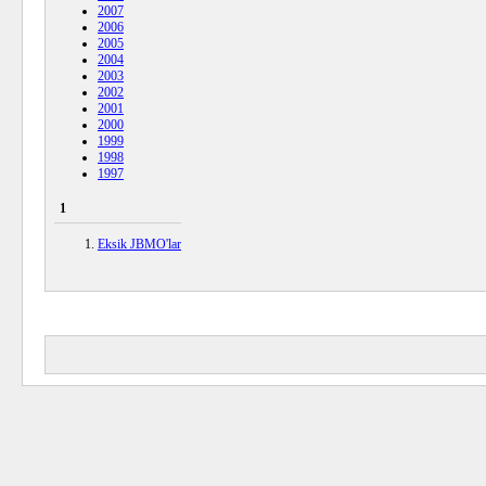
2007
2006
2005
2004
2003
2002
2001
2000
1999
1998
1997
1
Eksik JBMO'lar