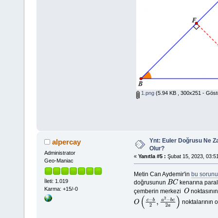
1.png
(5.94 KB , 300x251 - Göst
Ynt: Euler Doğrusu Ne Z
alpercay
Olur?
Administrator
«
Yanıtla #5 :
Şubat 15, 2023, 03:51
Geo-Maniac
Metin Can Aydemir'in
bu sorun
İleti: 1.019
doğrusunun
kenarına parale
B
C
Karma: +15/-0
çemberin merkezi
noktasını
O
noktalarının o
O
(
c
−
b
2
,
a
2
−
b
c
2
a
)