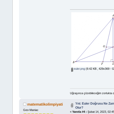
euler.png
(9.42 KB , 429x369 - G
Uğraşınca çözebileceğim zorlukta o
Ynt: Euler Doğrusu Ne Zam
matematikolimpiyati
Olur?
Geo-Maniac
«
Yanıtla #4 :
Şubat 14, 2023, 02:45