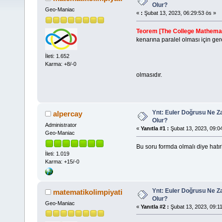
Olur?
Geo-Maniac
«
:
Şubat 13, 2023, 06:29:53 ös »
Teorem [The College Mathemat
kenarına paralel olması için ger
İleti: 1.652
Karma: +8/-0
olmasıdır.
Ynt: Euler Doğrusu Ne Z
alpercay
Olur?
Administrator
«
Yanıtla #1 :
Şubat 13, 2023, 09:04
Geo-Maniac
Bu soru formda olmalı diye hatı
İleti: 1.019
Karma: +15/-0
Ynt: Euler Doğrusu Ne Z
matematikolimpiyati
Olur?
Geo-Maniac
«
Yanıtla #2 :
Şubat 13, 2023, 09:11