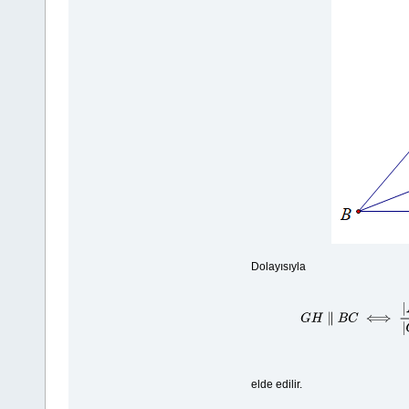
Dolayısıyla
G
H
∥
elde edilir.