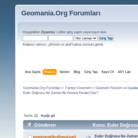
Geomania.Org Forumları
Hoşgeldiniz
Ziyaretçi
. Lütfen
giriş yapın
veya
kayıt olun
.
Kullanıcı adınızı, şifrenizi ve aktif kalma süresini giriniz
Ana Sayfa
Forum
Yardım
Blog
Giriş Yap
Kayıt Ol
ASY Lab
Geomania.Org Forumları
»
Fantezi Geometri
»
Geometri-Teorem ve İspatla
Euler Doğrusu Ne Zaman Bir Kenara Paralel Olur?
Sayfa: [
1
]
Aşağı git
Gönderen
Konu: Euler Doğrusu 
Euler Doğrusu Ne Zaman 
matematikolimpiyati