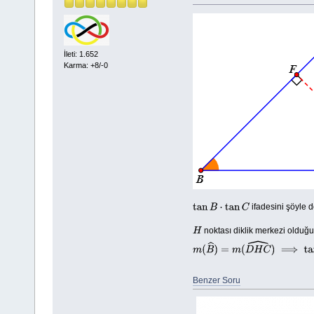
İleti: 1.652
Karma: +8/-0
ifadesini şöyle de
tan
B
⋅
tan
C
noktası diklik merkezi olduğu
H
m
(
B
^
)
=
m
(
D
H
C
^
)
⟹
tan
B
⋅
tan
C
=
|
Benzer Soru