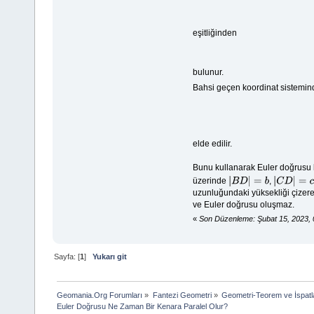
eşitliğinden
bulunur.
Bahsi geçen koordinat sistemi
elde edilir.
Bunu kullanarak Euler doğrusu b
üzerinde
,
|
B
D
|
=
b
|
C
D
|
=
c
uzunluğundaki yüksekliği çizer
ve Euler doğrusu oluşmaz.
«
Son Düzenleme: Şubat 15, 2023, 
Sayfa: [
1
]
Yukarı git
Geomania.Org Forumları
»
Fantezi Geometri
»
Geometri-Teorem ve İspatl
Euler Doğrusu Ne Zaman Bir Kenara Paralel Olur?