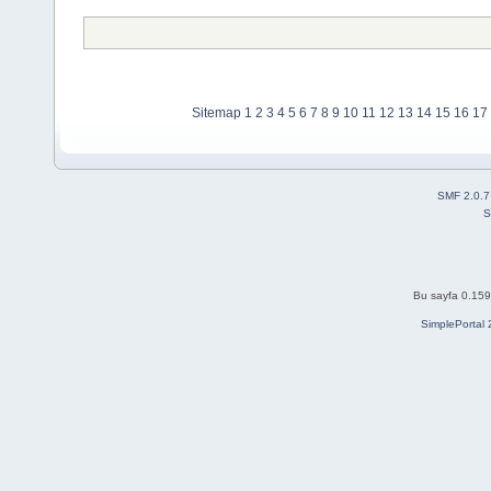
Sitemap
1
2
3
4
5
6
7
8
9
10
11
12
13
14
15
16
17
SMF 2.0.7
S
Bu sayfa 0.159 
SimplePortal 