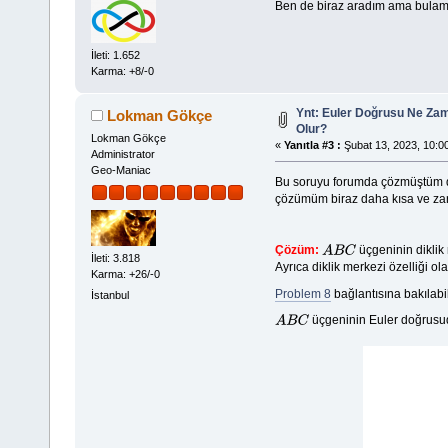
Ben de biraz aradım ama bula
İleti: 1.652
Karma: +8/-0
Ynt: Euler Doğrusu Ne Zam
Lokman Gökçe
Olur?
Lokman Gökçe
«
Yanıtla #3 :
Şubat 13, 2023, 10:00
Administrator
Geo-Maniac
Bu soruyu forumda çözmüştüm d
çözümüm biraz daha kısa ve zarif
Çözüm:
üçgeninin diklik
A
B
C
İleti: 3.818
Ayrıca diklik merkezi özelliği ol
Karma: +26/-0
Problem 8
bağlantısına bakılabi
İstanbul
üçgeninin Euler doğrusu
A
B
C