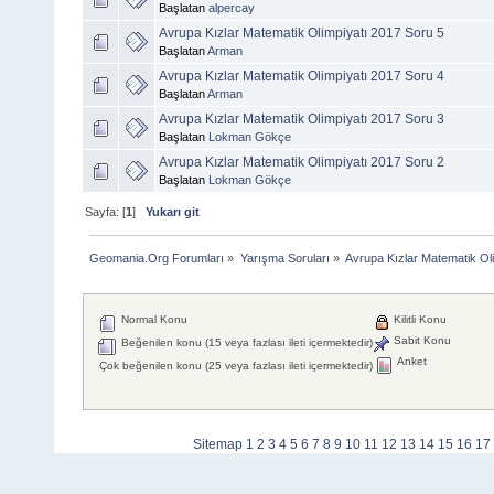
Başlatan
alpercay
Avrupa Kızlar Matematik Olimpiyatı 2017 Soru 5
Başlatan
Arman
Avrupa Kızlar Matematik Olimpiyatı 2017 Soru 4
Başlatan
Arman
Avrupa Kızlar Matematik Olimpiyatı 2017 Soru 3
Başlatan
Lokman Gökçe
Avrupa Kızlar Matematik Olimpiyatı 2017 Soru 2
Başlatan
Lokman Gökçe
Sayfa: [
1
]
Yukarı git
Geomania.Org Forumları
»
Yarışma Soruları
»
Avrupa Kızlar Matematik Oli
Normal Konu
Kilitli Konu
Sabit Konu
Beğenilen konu (15 veya fazlası ileti içermektedir)
Anket
Çok beğenilen konu (25 veya fazlası ileti içermektedir)
Sitemap
1
2
3
4
5
6
7
8
9
10
11
12
13
14
15
16
17