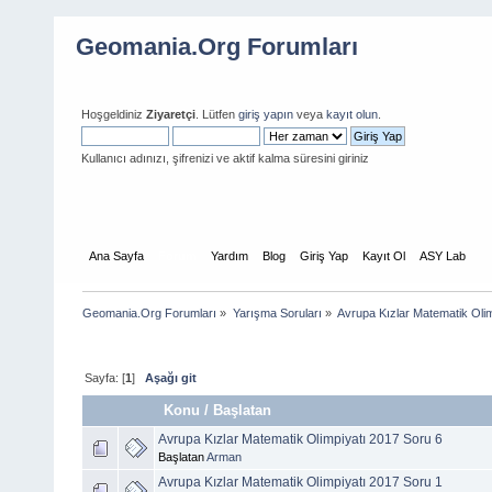
Geomania.Org Forumları
Hoşgeldiniz
Ziyaretçi
. Lütfen
giriş yapın
veya
kayıt olun
.
Kullanıcı adınızı, şifrenizi ve aktif kalma süresini giriniz
Ana Sayfa
Forum
Yardım
Blog
Giriş Yap
Kayıt Ol
ASY Lab
Geomania.Org Forumları
»
Yarışma Soruları
»
Avrupa Kızlar Matematik Olim
Sayfa: [
1
]
Aşağı git
Konu
/
Başlatan
Avrupa Kızlar Matematik Olimpiyatı 2017 Soru 6
Başlatan
Arman
Avrupa Kızlar Matematik Olimpiyatı 2017 Soru 1