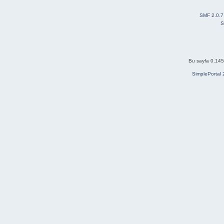
SMF 2.0.7
S
Bu sayfa 0.145 
SimplePortal 