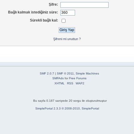
Şifre:
Bağlı kalmak istediğiniz süre:
Sürekli bağlı kal:
Şifreni mi unuttun ?
SMF 2.0.7
|
SMF © 2011
,
Simple Machines
SMFAds
for
Free Forums
XHTML
RSS
WAP2
Bu sayfa 0.187 saniyede 20 sorgu ile oluşturulmuştur
SimplePortal 2.3.3 © 2008-2010, SimplePortal