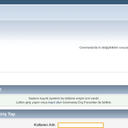
Geomania'da ki değişiklikleri sosy
!
Sadece kayıtlı üyelerin bu bölüme erişim izni vardır.
Lütfen giriş yapın veya
kayıt olun
Geomania.Org Forumları ile birlikte.
riş Yap
Kullanıcı Adı: