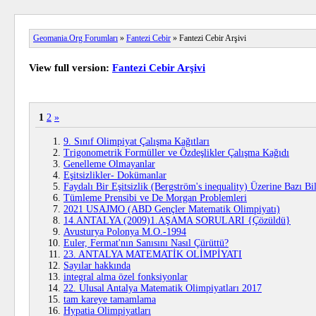
Geomania.Org Forumları
»
Fantezi Cebir
» Fantezi Cebir Arşivi
View full version:
Fantezi Cebir Arşivi
1
2
»
9. Sınıf Olimpiyat Çalışma Kağıtları
Trigonometrik Formüller ve Özdeşlikler Çalışma Kağıdı
Genelleme Olmayanlar
Eşitsizlikler- Dokümanlar
Faydalı Bir Eşitsizlik (Bergström's inequality) Üzerine Bazı Bil
Tümleme Prensibi ve De Morgan Problemleri
2021 USAJMO (ABD Gençler Matematik Olimpiyatı)
14.ANTALYA (2009)1.AŞAMA SORULARI {Çözüldü}
Avusturya Polonya M.O.-1994
Euler, Fermat'nın Sanısını Nasıl Çürüttü?
23. ANTALYA MATEMATİK OLİMPİYATI
Sayılar hakkında
integral alma özel fonksiyonlar
22. Ulusal Antalya Matematik Olimpiyatları 2017
tam kareye tamamlama
Hypatia Olimpiyatları