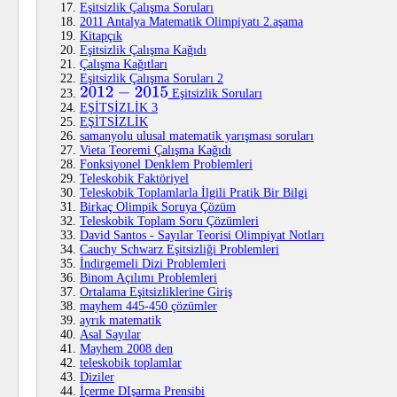
Eşitsizlik Çalışma Soruları
2011 Antalya Matematik Olimpiyatı 2.aşama
Kitapçık
Eşitsizlik Çalışma Kağıdı
Çalışma Kağıtları
Eşitsizlik Çalışma Soruları 2
Eşitsizlik Soruları
2012
−
2015
EŞİTSİZLİK 3
EŞİTSİZLİK
samanyolu ulusal matematik yarışması soruları
Vieta Teoremi Çalışma Kağıdı
Fonksiyonel Denklem Problemleri
Teleskobik Faktöriyel
Teleskobik Toplamlarla İlgili Pratik Bir Bilgi
Birkaç Olimpik Soruya Çözüm
Teleskobik Toplam Soru Çözümleri
David Santos - Sayılar Teorisi Olimpiyat Notları
Cauchy Schwarz Eşitsizliği Problemleri
İndirgemeli Dizi Problemleri
Binom Açılımı Problemleri
Ortalama Eşitsizliklerine Giriş
mayhem 445-450 çözümler
ayrık matematik
Asal Sayılar
Mayhem 2008 den
teleskobik toplamlar
Diziler
İçerme DIşarma Prensibi