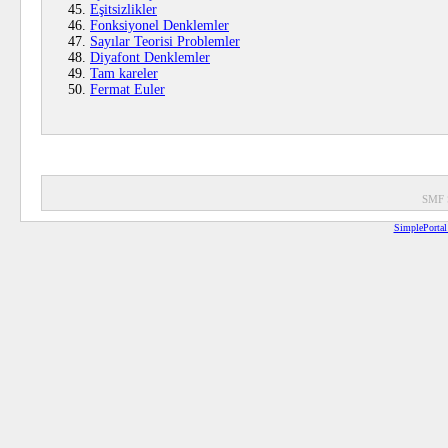
Eşitsizlikler
Fonksiyonel Denklemler
Sayılar Teorisi Problemler
Diyafont Denklemler
Tam kareler
Fermat Euler
SMF 
SimplePortal