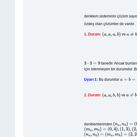
denklem sisteminin çözüm sayı
özdeş olan çözümler de vardır.
1. Durum:
ve
(
a
,
a
,
a
,
b
)
a
≠
b
tanedir. Ancak bunlar
3
⋅
3
=
9
için istenmeyen bir durumdur. 
Uyarı 1:
Bu durumlar
a
=
b
=
c
>
d
2. Durum:
ve
(
a
,
a
,
b
,
b
)
a
≠
b
denklemlerinden
(
n
a
,
n
b
)
=
(
0
,
4
)
,
(
(
m
a
,
m
b
)
=
(
0
,
4
)
,
(
1
,
3
)
,
(
2
,
2
)
,
(
3
,
1
)
,
(
(
n
a
,
n
b
)
=
(
m
a
,
m
b
)
=
(
2
,
2
)