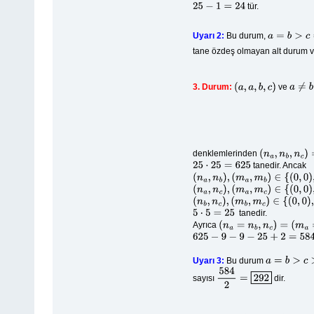
tür.
25
−
1
=
24
Uyarı 2:
Bu durum,
a
=
b
>
c
=
d
tane özdeş olmayan alt durum va
3. Durum:
ve
(
a
,
a
,
b
,
c
)
a
≠
b
≠
c
denklemlerinden
(
n
a
,
n
b
,
n
c
)
=
(
0
,
tanedir. Ancak
25
⋅
25
=
625
(
n
a
,
n
b
)
,
(
m
a
,
m
b
)
∈
{
(
0
,
0
)
,
(
1
,
1
)
,
(
2
,
(
n
a
,
n
c
)
,
(
m
a
,
m
c
)
∈
{
(
0
,
0
)
,
(
1
,
1
)
,
(
2
,
(
n
b
,
n
c
)
,
(
m
b
,
m
c
)
∈
{
(
0
,
0
)
,
(
1
,
1
)
,
(
2
,
tanedir.
5
⋅
5
=
25
Ayrıca
(
n
a
=
n
b
,
n
c
)
=
(
m
a
=
m
b
,
m
c
)
625
−
9
−
9
−
25
+
2
=
584
Uyarı 3:
Bu durum
a
=
b
>
c
>
d
sayısı
dir.
584
2
=
292