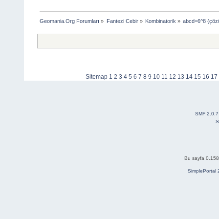
Geomania.Org Forumları
»
Fantezi Cebir
»
Kombinatorik
»
abcd=6^8 {çöz
Sitemap
1
2
3
4
5
6
7
8
9
10
11
12
13
14
15
16
17
SMF 2.0.7
S
Bu sayfa 0.158 
SimplePortal 