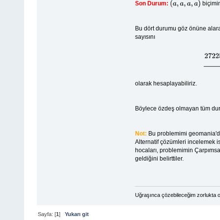
Son Durum:
biçimi
(
a
,
a
,
a
,
a
)
Bu dört durumu göz önüne alar
sayısını
olarak hesaplayabiliriz.
Böylece özdeş olmayan tüm dur
Not:
Bu problemimi geomania'da
Alternatif çözümleri incelemek i
hocaları, problemimin Çarpımsal P
geldiğini belirttiler.
Uğraşınca çözebileceğim zorlukta o
Sayfa: [
1
]
Yukarı git