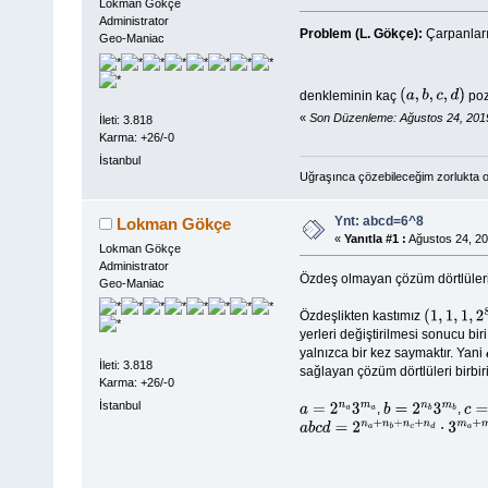
Lokman Gökçe
Administrator
Problem (L. Gökçe):
Çarpanları
Geo-Maniac
denkleminin kaç
poz
(
a
,
b
,
c
,
d
)
«
Son Düzenleme: Ağustos 24, 2019
İleti: 3.818
Karma: +26/-0
İstanbul
Uğraşınca çözebileceğim zorlukta o
Ynt: abcd=6^8
Lokman Gökçe
«
Yanıtla #1 :
Ağustos 24, 20
Lokman Gökçe
Administrator
Özdeş olmayan çözüm dörtlüleri
Geo-Maniac
Özdeşlikten kastımız
(
1
,
1
,
1
,
2
8
⋅
3
yerleri değiştirilmesi sonucu bir
yalnızca bir kez saymaktır. Yani
İleti: 3.818
sağlayan çözüm dörtlüleri birbiri
Karma: +26/-0
İstanbul
,
,
a
=
2
n
a
3
m
a
b
=
2
n
b
3
m
b
c
=
2
a
b
c
d
=
2
n
a
+
n
b
+
n
c
+
n
d
⋅
3
m
a
+
m
b