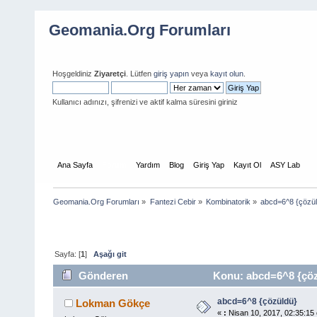
Geomania.Org Forumları
Hoşgeldiniz
Ziyaretçi
. Lütfen
giriş yapın
veya
kayıt olun
.
Kullanıcı adınızı, şifrenizi ve aktif kalma süresini giriniz
Ana Sayfa
Forum
Yardım
Blog
Giriş Yap
Kayıt Ol
ASY Lab
Geomania.Org Forumları
»
Fantezi Cebir
»
Kombinatorik
»
abcd=6^8 {çözü
Sayfa: [
1
]
Aşağı git
Gönderen
Konu: abcd=6^8 {çöz
abcd=6^8 {çözüldü}
Lokman Gökçe
«
:
Nisan 10, 2017, 02:35:15 