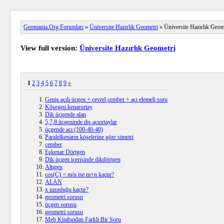
Geomania.Org Forumları
»
Üniversite Hazırlık Geometri
» Üniversite Hazırlık Geom
View full version:
Üniversite Hazırlık Geometri
1
2
3
4
5
6
7
8
9
»
Geniş açılı üçgen + çevrel çember + açı elemeli soru
Köşegen kenarortay
Dik üçgende alan
5,7,8 üçgeninde dış açıortaylar
üçgende açı (100-40-40)
Paralelkenarın köşelerine göre simetri
çember
Eşkenar Dörtgen
Dik üçgen içerisinde dikdörtgen
Altıgen
cos(C) = m/n ise m+n kaçtır?
ALAN
x uzunluğu kaçtır?
geometri sorusu
üçgen sorusu
geometri sorusu
Meb Kitabından Farklı Bir Soru