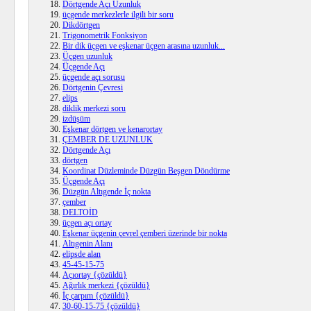
Dörtgende Açı Uzunluk
üçgende merkezlerle ilgili bir soru
Dikdörtgen
Trigonometrik Fonksiyon
Bir dik üçgen ve eşkenar üçgen arasına uzunluk...
Üçgen uzunluk
Üçgende Açı
üçgende açı sorusu
Dörtgenin Çevresi
elips
diklik merkezi soru
izdüşüm
Eşkenar dörtgen ve kenarortay
ÇEMBER DE UZUNLUK
Dörtgende Açı
dörtgen
Koordinat Düzleminde Düzgün Beşgen Döndürme
Üçgende Açı
Düzgün Altıgende İç nokta
çember
DELTOİD
üçgen açı ortay
Eşkenar üçgenin çevrel çemberi üzerinde bir nokta
Altıgenin Alanı
elipsde alan
45-45-15-75
Açıortay {çözüldü}
Ağırlık merkezi {çözüldü}
İç çarpım {çözüldü}
30-60-15-75 {çözüldü}