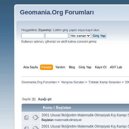
Geomania.Org Forumları
Hoşgeldiniz
Ziyaretçi
. Lütfen
giriş yapın
veya
kayıt olun
.
Kullanıcı adınızı, şifrenizi ve aktif kalma süresini giriniz
Ana Sayfa
Forum
Yardım
Blog
Giriş Yap
Kayıt Ol
ASY Lab
Geomania.Org Forumları
»
Yarışma Soruları
»
Tübitak Kamp Sınavları
»
20
Sayfa: [
1
]
Aşağı git
Konu
/
Başlatan
2001 Ulusal İlköğretim Matematik Olimpiyatı Kış Kampı 
Başlatan
matematikolimpiyati
2001 Ulusal İlköğretim Matematik Olimpiyatı Kış Kampı 