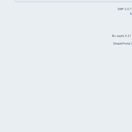
SMF 2.0.7
S
Bu sayfa 0.17 
SimplePortal 