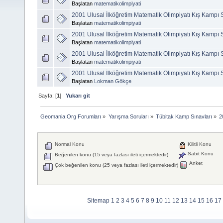
Başlatan
matematikolimpiyati
2001 Ulusal İlköğretim Matematik Olimpiyatı Kış Kampı 
Başlatan
matematikolimpiyati
2001 Ulusal İlköğretim Matematik Olimpiyatı Kış Kampı 
Başlatan
matematikolimpiyati
2001 Ulusal İlköğretim Matematik Olimpiyatı Kış Kampı 
Başlatan
matematikolimpiyati
2001 Ulusal İlköğretim Matematik Olimpiyatı Kış Kampı 
Başlatan
Lokman Gökçe
Sayfa: [
1
]
Yukarı git
Geomania.Org Forumları
»
Yarışma Soruları
»
Tübitak Kamp Sınavları
»
2
Normal Konu
Kilitli Konu
Sabit Konu
Beğenilen konu (15 veya fazlası ileti içermektedir)
Anket
Çok beğenilen konu (25 veya fazlası ileti içermektedir)
Sitemap
1
2
3
4
5
6
7
8
9
10
11
12
13
14
15
16
17