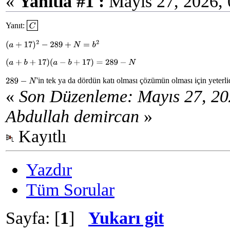
«
Yanıtla #1 :
Mayıs 27, 2026, 
Yanıt:
C
(
a
+
17
)
2
−
289
+
N
=
b
2
(
a
+
b
+
17
)
(
a
−
b
+
17
)
=
289
−
N
'in tek ya da dördün katı olması çözümün olması için yeterli
289
−
N
«
Son Düzenleme: Mayıs 27, 20
Abdullah demircan
»
Kayıtlı
Yazdır
Tüm Sorular
Sayfa: [
1
]
Yukarı git