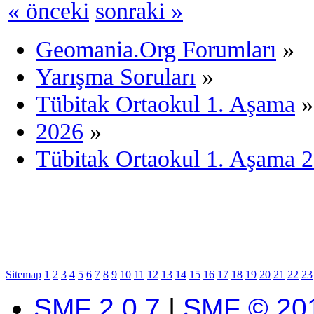
« önceki
sonraki »
Geomania.Org Forumları
»
Yarışma Soruları
»
Tübitak Ortaokul 1. Aşama
»
2026
»
Tübitak Ortaokul 1. Aşama 
Sitemap
1
2
3
4
5
6
7
8
9
10
11
12
13
14
15
16
17
18
19
20
21
22
23
SMF 2.0.7
|
SMF © 20