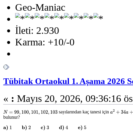
Geo-Maniac
İleti: 2.930
Karma: +10/-0
Tübitak Ortaokul 1. Aşama 2026 S
«
:
Mayıs 20, 2026, 09:36:16 ös
sayılarından kaç tanesi için
N
=
99
,
100
,
101
,
102
,
103
a
2
+
34
a
+
N
=
bulunur?
a)
1
b)
2
c)
3
d)
4
e)
5