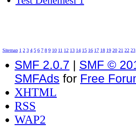
Test Denemesi 1
Sitemap
1
2
3
4
5
6
7
8
9
10
11
12
13
14
15
16
17
18
19
20
21
22
23
SMF 2.0.7
|
SMF © 20
SMFAds
for
Free For
XHTML
RSS
WAP2