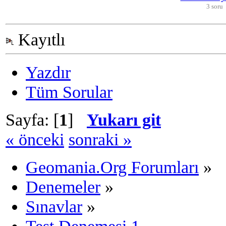
3 soru
Kayıtlı
Yazdır
Tüm Sorular
Sayfa: [
1
]
Yukarı git
« önceki
sonraki »
Geomania.Org Forumları
»
Denemeler
»
Sınavlar
»