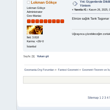
Ynt: Üçgenlerde Dikl
Lokman Gökçe
Yöntem
Lokman Gökçe
«
Yanıtla #1 :
Kasım 26, 2025, 0
Administrator
Geo-Maniac
Elinize sağlık Tarık Taşpına
Uğraşınca çözebileceğim zorluk
İleti: 3.818
Karma: +26/-0
İstanbul
Sayfa: [
1
]
Yukarı git
Geomania.Org Forumları
»
Fantezi Geometri
»
Geometri-Teorem ve İs
Sitemap
1
2
3
4