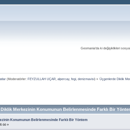
Geomania'da ki değişiklikleri sosy
tlar
(Moderatörler:
FEYZULLAH UÇAR
,
alpercay
,
fegi
,
denizmavisi
) »
Üçgenlerde Diklik Me
Diklik Merkezinin Konumunun Belirlenmesinde Farklı Bir Yönte
ezinin Konumunun Belirlenmesinde Farklı Bir Yöntem
6 öö »