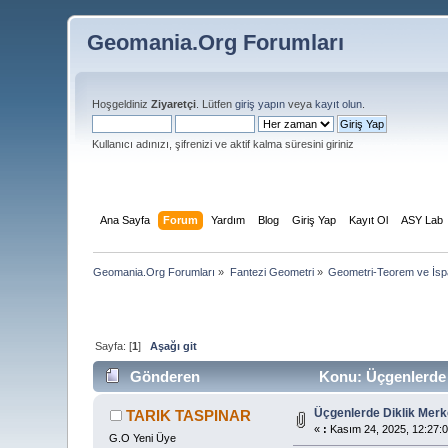
Geomania.Org Forumları
Hoşgeldiniz
Ziyaretçi
. Lütfen
giriş yapın
veya
kayıt olun
.
Kullanıcı adınızı, şifrenizi ve aktif kalma süresini giriniz
Ana Sayfa
Forum
Yardım
Blog
Giriş Yap
Kayıt Ol
ASY Lab
Geomania.Org Forumları
»
Fantezi Geometri
»
Geometri-Teorem ve İspa
Sayfa: [
1
]
Aşağı git
Gönderen
Konu: Üçgenlerde 
Üçgenlerde Diklik Merk
TARIK TASPINAR
«
:
Kasım 24, 2025, 12:27:0
G.O Yeni Üye