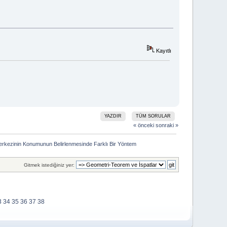
Kayıtlı
YAZDIR
TÜM SORULAR
« önceki
sonraki »
erkezinin Konumunun Belirlenmesinde Farklı Bir Yöntem
Gitmek istediğiniz yer:
3
34
35
36
37
38