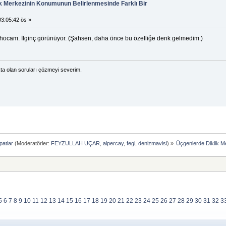
ik Merkezinin Konumunun Belirlenmesinde Farklı Bir
3:05:42 ös »
r hocam. İlginç görünüyor. (Şahsen, daha önce bu özelliğe denk gelmedim.)
ta olan soruları çözmeyi severim.
patlar
(Moderatörler:
FEYZULLAH UÇAR
,
alpercay
,
fegi
,
denizmavisi
) »
Üçgenlerde Diklik M
5
6
7
8
9
10
11
12
13
14
15
16
17
18
19
20
21
22
23
24
25
26
27
28
29
30
31
32
3