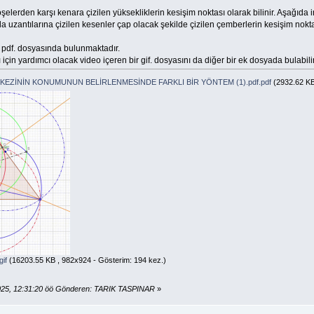
şelerden karşı kenara çizilen yüksekliklerin kesişim noktası olarak bilinir. Aşağıd
a uzantılarına çizilen kesenler çap olacak şekilde çizilen çemberlerin kesişim nokt
 pdf. dosyasında bulunmaktadır.
çin yardımcı olacak video içeren bir gif. dosyasını da diğer bir ek dosyada bulabilir
EZİNİN KONUMUNUN BELİRLENMESİNDE FARKLI BİR YÖNTEM (1).pdf.pdf
(2932.62 KB
if
(16203.55 KB , 982x924 - Gösterim: 194 kez.)
025, 12:31:20 öö Gönderen: TARIK TASPINAR
»