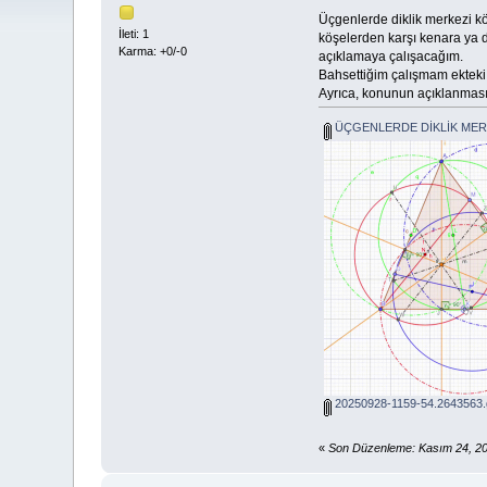
Üçgenlerde diklik merkezi kö
İleti: 1
köşelerden karşı kenara ya d
Karma: +0/-0
açıklamaya çalışacağım.
Bahsettiğim çalışmam ekteki
Ayrıca, konunun açıklanması i
ÜÇGENLERDE DİKLİK MERK
20250928-1159-54.2643563.g
«
Son Düzenleme: Kasım 24, 2