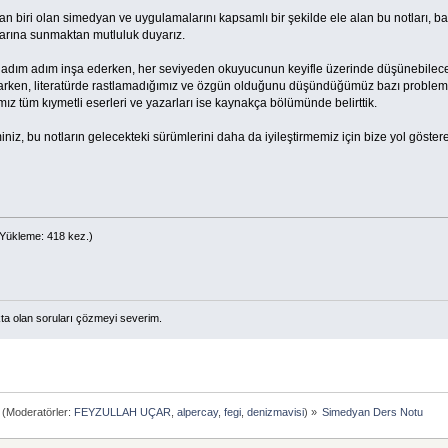
an biri olan simedyan ve uygulamalarını kapsamlı bir şekilde ele alan bu notları, b
larına sunmaktan mutluluk duyarız.
eri adım adım inşa ederken, her seviyeden okuyucunun keyifle üzerinde düşünebilec
arken, literatürde rastlamadığımız ve özgün olduğunu düşündüğümüz bazı problemle
ız tüm kıymetli eserleri ve yazarları ise kaynakça bölümünde belirttik.
miniz, bu notların gelecekteki sürümlerini daha da iyileştirmemiz için bize yol göstere
Yükleme: 418 kez.)
ta olan soruları çözmeyi severim.
(Moderatörler:
FEYZULLAH UÇAR
,
alpercay
,
fegi
,
denizmavisi
) »
Simedyan Ders Notu