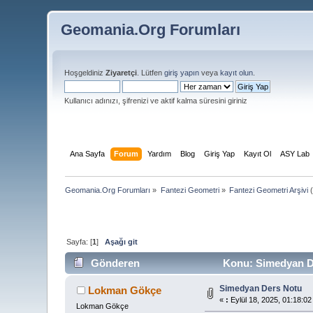
Geomania.Org Forumları
Hoşgeldiniz
Ziyaretçi
. Lütfen
giriş yapın
veya
kayıt olun
.
Kullanıcı adınızı, şifrenizi ve aktif kalma süresini giriniz
Ana Sayfa
Forum
Yardım
Blog
Giriş Yap
Kayıt Ol
ASY Lab
Geomania.Org Forumları
»
Fantezi Geometri
»
Fantezi Geometri Arşivi
(
Sayfa: [
1
]
Aşağı git
Gönderen
Konu: Simedyan De
Simedyan Ders Notu
Lokman Gökçe
«
:
Eylül 18, 2025, 01:18:02
Lokman Gökçe