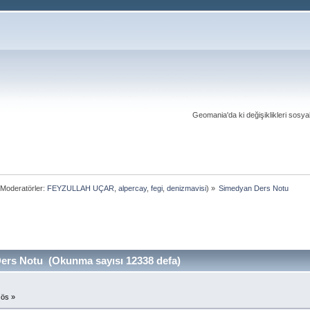
Geomania'da ki değişiklikleri sosy
Moderatörler:
FEYZULLAH UÇAR
,
alpercay
,
fegi
,
denizmavisi
) »
Simedyan Ders Notu
rs Notu (Okunma sayısı 12338 defa)
 ös »