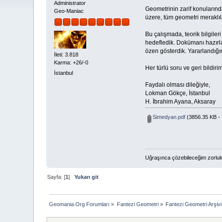
Administrator
Geometrinin zarif konularınd
Geo-Maniac
üzere, tüm geometri meraklı
Bu çalışmada, teorik bilgil
hedefledik. Dokümanı hazırl
özen gösterdik. Yararlandığım
İleti: 3.818
Karma: +26/-0
Her türlü soru ve geri bildiri
İstanbul
Faydalı olması dileğiyle,
Lokman Gökçe, İstanbul
H. İbrahim Ayana, Aksaray
Simedyan.pdf
(3856.35 KB - 
Uğraşınca çözebileceğim zorluk
Sayfa: [
1
]
Yukarı git
Geomania.Org Forumları
»
Fantezi Geometri
»
Fantezi Geometri Arşivi