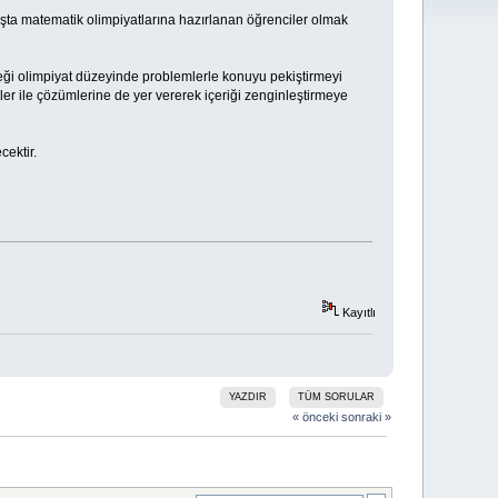
aşta matematik olimpiyatlarına hazırlanan öğrenciler olmak
eği olimpiyat düzeyinde problemlerle konuyu pekiştirmeyi
r ile çözümlerine de yer vererek içeriği zenginleştirmeye
cektir.
Kayıtlı
YAZDIR
TÜM SORULAR
« önceki
sonraki »