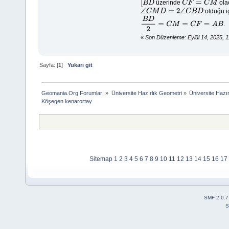
üzerinde
ola
[
B
D
C
F
=
C
M
olduğu i
∠
C
M
D
=
2
∠
C
B
D
.
B
D
2
=
C
M
=
C
F
=
A
B
«
Son Düzenleme: Eylül 14, 2025, 
Sayfa: [
1
]
Yukarı git
Geomania.Org Forumları
»
Üniversite Hazırlık Geometri
»
Üniversite Hazı
Köşegen kenarortay
Sitemap
1
2
3
4
5
6
7
8
9
10
11
12
13
14
15
16
17
SMF 2.0.7
S