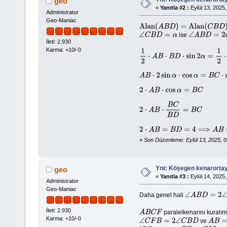
geo
«
Yanıtla #2 :
Eylül 13, 2025,
Administrator
Geo-Maniac
Alan
(
A
B
D
)
=
Alan
(
C
B
D
)
ise
∠
C
B
D
=
α
∠
A
B
D
=
2
α
İleti: 2.930
Karma: +10/-0
1
2
⋅
A
B
⋅
B
D
⋅
sin
2
α
=
1
2
⋅
B
C
⋅
B
D
⋅
sin
A
B
⋅
2
sin
α
⋅
cos
α
=
B
C
⋅
sin
α
2
⋅
A
B
⋅
cos
α
=
B
C
2
⋅
A
B
⋅
B
C
B
D
=
B
C
2
⋅
A
B
=
B
D
=
4
⟹
A
B
=
2
«
Son Düzenleme: Eylül 13, 2025, 
Ynt: Köşegen kenarorta
geo
«
Yanıtla #3 :
Eylül 14, 2025,
Administrator
Geo-Maniac
Daha genel hali
∠
A
B
D
=
2
∠
C
B
İleti: 2.930
paralelkenarını kuralım
A
B
C
F
Karma: +10/-0
ve
∠
C
F
B
=
2
∠
C
B
D
A
B
=
C