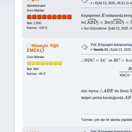
«
:
Eylül 13, 2025, 05:21:11 ö
Administrator
Geo-Maniac
Köşegenleri
noktasında kesi
E
m
(
A
B
D
^
)
=
2
m
(
C
B
D
^
)
=
72
∘
İleti: 2.930
Karma: +10/-0
«
Son Düzenleme: Eylül 13, 2025, 
Ynt: Köşegen kenarorta
Hüseyin Yiğit
EMEKÇİ
«
Yanıtla #1 :
Eylül 13, 2025,
Geo-Maniac
ve
∠
B
D
C
=
54
∘
B
C
=
4
cos
36
İleti: 900
B
C
Karma: +6/-0
olur. Ayrıca
'de Sinüs 
△
A
B
E
değeri yerine konduğunda
A
B
=
''Uzman, çok dar bir alanda yapılabi
Ynt: Köşegen kenarorta