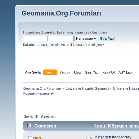
Geomania.Org Forumları
Hoşgeldiniz
Ziyaretçi
. Lütfen
giriş yapın
veya
kayıt olun
.
Kullanıcı adınızı, şifrenizi ve aktif kalma süresini giriniz
Ana Sayfa
Forum
Yardım
Blog
Giriş Yap
Kayıt Ol
ASY Lab
Geomania.Org Forumları
»
Üniversite Hazırlık Geometri
»
Üniversite Hazırl
Köşegen kenarortay
Sayfa: [
1
]
Aşağı git
Gönderen
Konu: Köşegen kenar
Köşegen kenarortay
geo