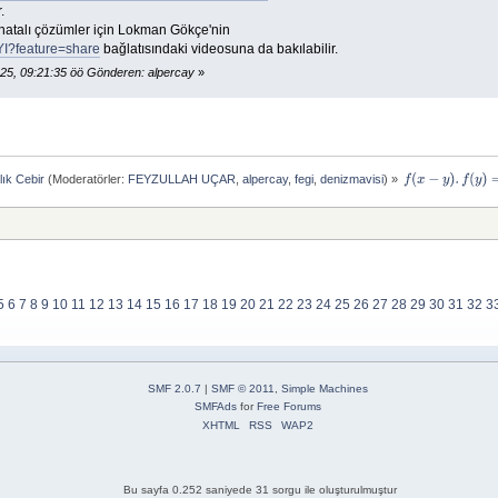
.
i hatalı çözümler için Lokman Gökçe'nin
YI?feature=share
bağlatısındaki videosuna da bakılabilir.
25, 09:21:35 öö Gönderen: alpercay
»
lık Cebir
(Moderatörler:
FEYZULLAH UÇAR
,
alpercay
,
fegi
,
denizmavisi
) »
f
(
x
−
y
)
.
f
(
y
)
=
f
(
x
)
5
6
7
8
9
10
11
12
13
14
15
16
17
18
19
20
21
22
23
24
25
26
27
28
29
30
31
32
3
SMF 2.0.7
|
SMF © 2011
,
Simple Machines
SMFAds
for
Free Forums
XHTML
RSS
WAP2
Bu sayfa 0.252 saniyede 31 sorgu ile oluşturulmuştur