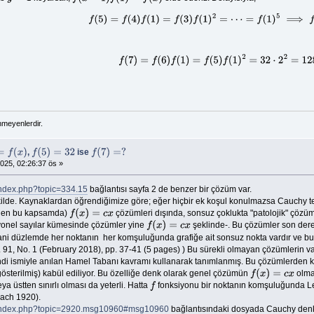
f
(
5
)
=
f
(
4
)
f
(
1
)
=
f
(
3
)
f
(
1
)
2
=
⋯
=
f
(
1
)
5
⟹
f
(
1
)
=
2
f
(
7
)
=
f
(
6
)
f
(
1
)
=
f
(
5
)
f
(
1
)
2
=
32
⋅
2
2
=
128
nmeyenlerdir.
,
ise
f
(
5
)
=
32
f
(
7
)
=
?
025, 02:26:37 ös »
index.php?topic=334.15
bağlantısı sayfa 2 de benzer bir çözüm var.
şekilde. Kaynaklardan öğrendiğimize göre; eğer hiçbir ek koşul konulmazsa Cauchy
nden bu kapsamda)
çözümleri dışında, sonsuz çoklukta "patolojik" çözüml
f
(
x
)
=
c
x
asyonel sayılar kümesinde çözümler yine
şeklinde-. Bu çözümler son derec
f
(
x
)
=
c
x
i düzlemde her noktanın her komşuluğunda grafiğe ait sonsuz nokta vardır ve bu çö
 91, No. 1 (February 2018), pp. 37-41 (5 pages) ) Bu sürekli olmayan çözümlerin v
i ismiyle anılan Hamel Tabanı kavramı kullanarak tanımlanmış. Bu çözümlerden k
gösterilmiş) kabül ediliyor. Bu özelliğe denk olarak genel çözümün
olma
f
(
x
)
=
c
x
eya üstten sınırlı olması da yeterli. Hatta
fonksiyonu bir noktanın komşuluğunda Le
f
nach 1920).
m/index.php?topic=2920.msg10960#msg10960
bağlantısındaki dosyada Cauchy denk