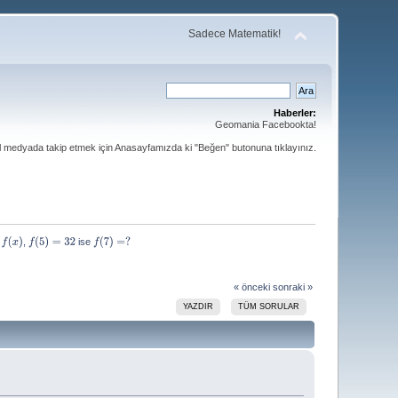
Sadece Matematik!
Haberler:
Geomania Facebookta!
al medyada takip etmek için Anasayfamızda ki "Beğen" butonuna tıklayınız.
, 
 ise 
f
(
5
)
=
32
f
(
7
)
=
?
« önceki
sonraki »
YAZDIR
TÜM SORULAR