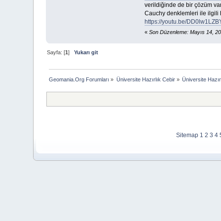
verildiğinde de bir çözüm var
Cauchy denklemleri ile ilgil
https://youtu.be/DD0lw1LZB
«
Son Düzenleme: Mayıs 14, 20
Sayfa: [
1
]
Yukarı git
Geomania.Org Forumları
»
Üniversite Hazırlık Cebir
»
Üniversite Hazır
Sitemap
1
2
3
4