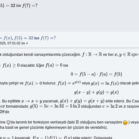
ise
5
)
=
32
f
(
7
)
=
?
,
ise
f
(
5
)
=
32
f
(
7
)
=
?
025, 07:01:02 ös »
ik olduğundan kendi varsayımlarımla çözeceğim.
ve her
için 
f
:
R
→
R
x
,
y
∈
R
olacaktır. Eğer
ise
≥
0
f
(
a
)
=
0
0
=
f
(
5
−
a
)
⋅
f
(
a
)
=
f
(
5
)
ıyla çelişir ve
buluruz.
veya
olacak şeki
f
(
x
)
>
0
f
(
x
)
=
e
g
(
x
)
g
(
x
)
=
ln
f
(
x
)
g
(
x
−
y
)
+
g
(
y
)
=
g
(
x
)
. Bu eşitlikte
yazarsak,
elde ederiz. Bu Cau
x
→
x
+
y
g
(
x
)
+
g
(
y
)
=
g
(
x
+
y
)
formatındadır.
olduğundan
ve
rasyone
g
(
5
)
=
5
c
=
ln
32
=
5
ln
2
c
=
ln
2
x
'dir.
rine
'da tanımlı bir fonksiyon verilseydi (tabi
olduğunu ben varsaydım
) veya
Q
R
ha basit ve genel çözümle ilgilenmeyen bir çözüm de verebiliriz,
te
koyarsak,
elde ederiz. Dolayısıyla,
y
=
1
f
(
x
−
1
)
f
(
1
)
=
f
(
x
)