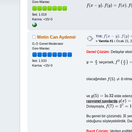
Geo-Maniac
,
f
(
x
−
y
)
.
f
(
y
)
=
f
(
x
)
f
(
İleti: 1.019
Karma: +15/-0
Ynt:
Metin Can Aydemir
f
(
x
−
y
)
.
f
(
y
)
=
f
(
x
)
«
Yanıtla #1 :
Ocak 21, 2
G.O Genel Moderator
Geo-Maniac
Genel Çözüm:
Detaylar eks
İleti: 1.533
seçersek,
y
=
x
2
f
2
(
x
2
)
=
f
(
x
)
Karma: +15/-0
olacağından
olmas
f
(
5
)
≠
0
ve
elde ederiz
g
(
5
)
=
ln
32
rasyonel sayılarda
g
(
x
)
=
c
x
Dolayısıyla,
f
(
7
)
=
2
7
=
128
Bu genel bir çözümdü.
ye
R
olduğunu söyleyebilirdik. Da
Basit Çözüm:
Verilen eşitlik