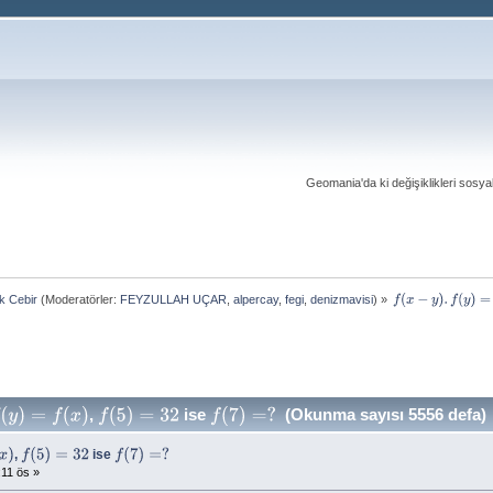
Geomania'da ki değişiklikleri sosy
ık Cebir
(Moderatörler:
FEYZULLAH UÇAR
,
alpercay
,
fegi
,
denizmavisi
) »
f
(
x
−
y
)
.
f
(
y
)
=
f
(
x
)
,
ise
(Okunma sayısı 5556 defa)
(
x
)
f
(
5
)
=
32
f
(
7
)
=
?
,
ise
f
(
5
)
=
32
f
(
7
)
=
?
11 ös »