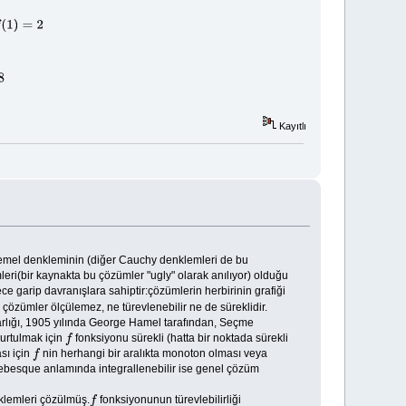
Kayıtlı
 temel denkleminin (diğer Cauchy denklemleri de bu
eri(bir kaynakta bu çözümler "ugly" olarak anılıyor) olduğu
e garip davranışlara sahiptir:çözümlerin herbirinin grafiği
zümler ölçülemez, ne türevlenebilir ne de süreklidir.
arlığı, 1905 yılında George Hamel tarafından, Seçme
urtulmak için
fonksiyonu sürekli (hatta bir noktada sürekli
f
sı için
nin herhangi bir aralıkta monoton olması veya
f
besque anlamında integrallenebilir ise genel çözüm
lemleri çözülmüş.
fonksiyonunun türevlebilirliği
f