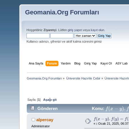
Geomania.Org Forumları
Hoşgeldiniz
Ziyaretçi
. Lütfen
giriş yapın
veya
kayıt olun
.
Kullanıcı adınızı, şifrenizi ve aktif kalma süresini giriniz
Ana Sayfa
Forum
Yardım
Blog
Giriş Yap
Kayıt Ol
ASY Lab
Geomania.Org Forumları
»
Üniversite Hazırlık Cebir
»
Üniversite Hazırl
Sayfa: [
1
]
Aşağı git
Gönderen
Konu:
f
(
x
−
y
)
.
f
(
y
)
=
f
alpercay
f
(
x
−
y
)
.
f
(
y
)
=
f
(
x
)
«
:
Ocak 21, 2025, 06:37:
Administrator