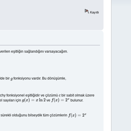
Kayıtlı
verilen eşitliğin sağlandığını varsayacağım.
lde bir
fonksiyonu vardır. Bu dönüşümle,
g
chy fonksiyonel eşitliğidir ve çözümü
bir sabit olmak üzere
c
l sayıları için
ve
bulunur.
g
(
x
)
=
x
ln
2
f
(
x
)
=
2
x
 sürekli olduğunu bilseydik tüm çözümlerin
f
(
x
)
=
2
x