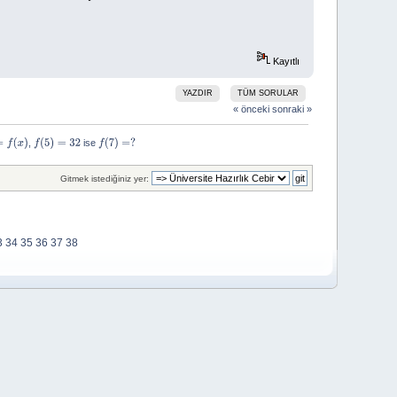
Kayıtlı
YAZDIR
TÜM SORULAR
« önceki
sonraki »
, 
 ise 
f
(
5
)
=
32
f
(
7
)
=
?
Gitmek istediğiniz yer:
3
34
35
36
37
38