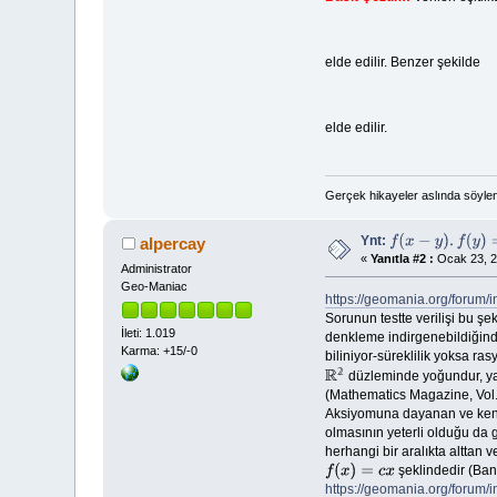
elde edilir. Benzer şekilde
elde edilir.
Gerçek hikayeler aslında söyle
Ynt:
alpercay
f
(
x
−
y
)
.
f
(
y
)
=
f
(
x
)
«
Yanıtla #2 :
Ocak 23, 2
Administrator
Geo-Maniac
https://geomania.org/forum/
Sorunun testte verilişi bu 
İleti: 1.019
denkleme indirgenebildiği
Karma: +15/-0
biliniyor-süreklilik yoksa r
𝟚
düzleminde yoğundur, yan
R
2
(Mathematics Magazine, Vol.
Aksiyomuna dayanan ve kend
olmasının yeterli olduğu da 
herhangi bir aralıkta alttan v
şeklindedir (Ba
f
(
x
)
=
c
x
https://geomania.org/foru