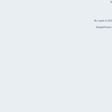
S
Bu sayfa 0.252 
SimplePortal 