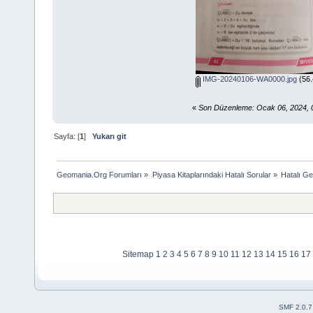
IMG-20240106-WA0000.jpg
(56.
«
Son Düzenleme: Ocak 06, 2024, 
Sayfa: [
1
]
Yukarı git
Geomania.Org Forumları
»
Piyasa Kitaplarındaki Hatalı Sorular
»
Hatalı Ge
Sitemap
1
2
3
4
5
6
7
8
9
10
11
12
13
14
15
16
17
SMF 2.0.7