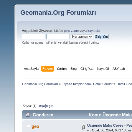
Geomania.Org Forumları
Hoşgeldiniz
Ziyaretçi
. Lütfen
giriş yapın
veya
kayıt olun
.
Kullanıcı adınızı, şifrenizi ve aktif kalma süresini giriniz
Ana Sayfa
Forum
Yardım
Blog
Giriş Yap
Kayıt Ol
ASY Lab
Geomania.Org Forumları
»
Piyasa Kitaplarındaki Hatalı Sorular
»
Hatalı Geo
Sayfa: [
1
]
Aşağı git
Gönderen
Konu: Üçgende Maks 
Üçgende Maks Çevre - P
geo
«
:
Ocak 06, 2024, 03:27:35 ös