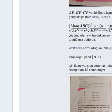
,
,
verildiğinde üçg
A
P
B
P
C
P
gerçekleşir. (bkz.
AP=x, BP=y, CP
(
Alan
(
A
B
C
)
)
2
=
u
(
u
−
a
)
(
u
−
b
)
(
u
−
c
)
A
P
2
−
r
2
B
P
2
−
r
2
C
P
2
−
r
2
=
(
A
P
2
−
r
çözümü olan
yi bulduktan so
r
aradığımız değerdir.
Wolfram'a
çözdürdüğümüzde
m
Yani doğru yanıt,
dir.
B
İşin ilginç yanı, bu sorunun hat
cevap olan
i bulduruyor.
15