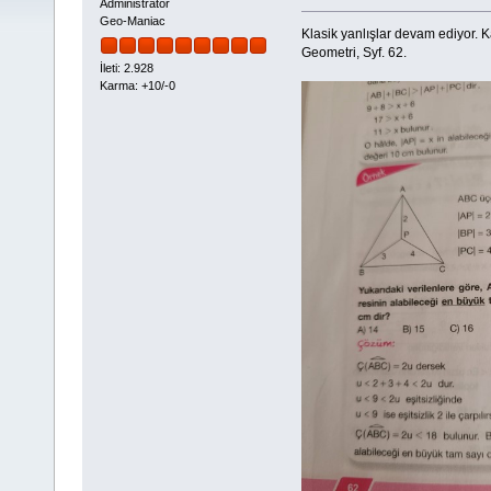
Administrator
Geo-Maniac
Klasik yanlışlar devam ediyor
Geometri, Syf. 62.
İleti: 2.928
Karma: +10/-0