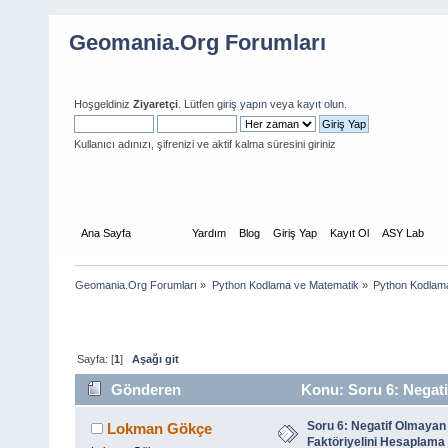
Geomania.Org Forumları
Hoşgeldiniz
Ziyaretçi
. Lütfen
giriş yapın
veya
kayıt olun
.
Kullanıcı adınızı, şifrenizi ve aktif kalma süresini giriniz
Ana Sayfa
Forum
Yardım
Blog
Giriş Yap
Kayıt Ol
ASY Lab
Geomania.Org Forumları
»
Python Kodlama ve Matematik
»
Python Kodlam
Sayfa: [
1
]
Aşağı git
Gönderen
Konu: Soru 6: Negati
(Okunma sayısı 9439 defa)
Soru 6: Negatif Olmayan 
Lokman Gökçe
Faktöriyelini Hesaplama