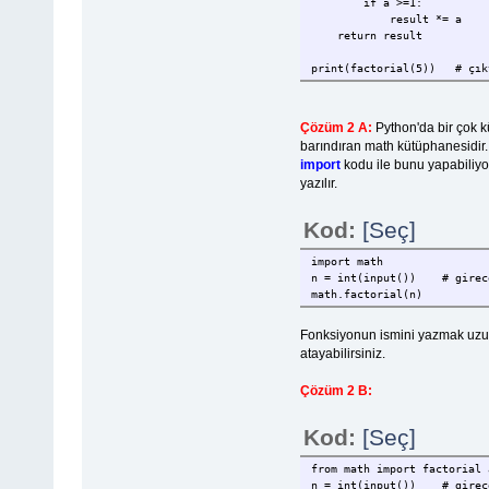
if a >=1:
result *= a
return result
print(factorial(5)) # çık
Çözüm 2 A:
Python'da bir çok k
barındıran math kütüphanesidir. 
import
kodu ile bunu yapabiliyor
yazılır.
Kod:
[Seç]
import math
n = int(input()) # girece
math.factorial(n)
Fonksiyonun ismini yazmak uzun
atayabilirsiniz.
Çözüm 2 B:
Kod:
[Seç]
from math import factorial 
n = int(input()) # girece