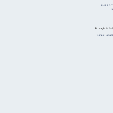
SMF 2.0.7
S
Bu sayfa 0.246 
SimplePortal 