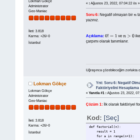
Lokman Gökçe
«
:
Ağustos 23, 2022, 07:04:22 ös »
Administrator
Geo-Maniac
Soru 6:
Negatif olmayan bir
ta
n
yazınız.
İleti: 3.818
Açıklama:
ve
ik
Karma: +26/-0
0
!
=
1
n
>
0
çarpımı olarak tanımlanır.
İstanbul
Uğraşınca çözebileceğim zorlukta o
Ynt: Soru 6: Negatif Olm
Lokman Gökçe
Faktöriyelini Hesaplama
Lokman Gökçe
«
Yanıtla #1 :
Ağustos 23, 2022, 07
Administrator
Geo-Maniac
Çözüm 1:
İlk olarak faktöriyel 
Kod:
[Seç]
İleti: 3.818
Karma: +26/-0
def factorial(n):
result = 1
İstanbul
for a in range(n+1):