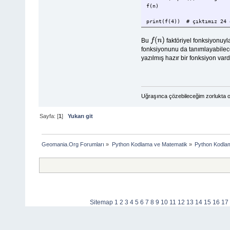
f(n)
print(f(4)) # çıktımız 24 
Bu
faktöriyel fonksiyonuyl
f
(
n
)
fonksiyonunu da tanımlayabilece
yazılmış hazır bir fonksiyon vard
Uğraşınca çözebileceğim zorlukta o
Sayfa: [
1
]
Yukarı git
Geomania.Org Forumları
»
Python Kodlama ve Matematik
»
Python Kodla
Sitemap
1
2
3
4
5
6
7
8
9
10
11
12
13
14
15
16
17