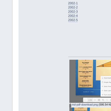
2002-1
2002-2
2002-3
2002-4
2002-5
md-pdf-download.png
(595.54 KB