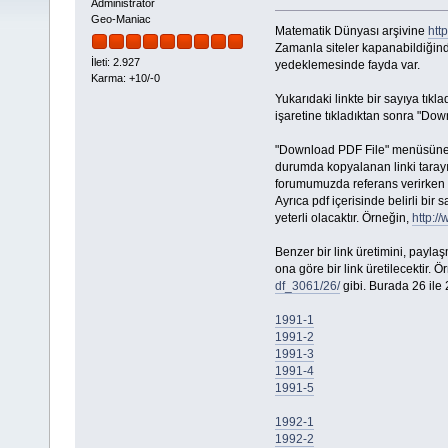
Administrator
Geo-Maniac
Matematik Dünyası arşivine
htt
Zamanla siteler kapanabildiğinde
İleti: 2.927
yedeklemesinde fayda var.
Karma: +10/-0
Yukarıdaki linkte bir sayıya tıkl
işaretine tıkladıktan sonra "Down
"Download PDF File" menüsüne sol
durumda kopyalanan linki tarayı
forumumuzda referans verirken k
Ayrıca pdf içerisinde belirli bir
yeterli olacaktır. Örneğin,
http:/
Benzer bir link üretimini, payl
ona göre bir link üretilecektir. Ö
df_3061/26/
gibi. Burada 26 ile 
1991-1
1991-2
1991-3
1991-4
1991-5
1992-1
1992-2