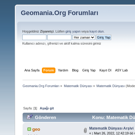
Geomania.Org Forumları
Hoşgeldiniz
Ziyaretçi
. Lütfen
giriş yapın
veya
kayıt olun
.
Kullanıcı adınızı, şifrenizi ve aktif kalma süresini giriniz
Ana Sayfa
Forum
Yardım
Blog
Giriş Yap
Kayıt Ol
ASY Lab
Geomania.Org Forumları
»
Matematik Dünyası
»
Matematik Dünyası
(Mode
Sayfa: [
1
]
Aşağı git
Gönderen
Konu: Matematik Dün
Matematik Dünyası Arşivi
geo
«
:
Mart 26, 2022, 12:42:19 öö 