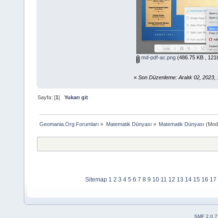
md-pdf-ac.png
(486.75 KB , 121
«
Son Düzenleme: Aralık 02, 2023,
Sayfa: [
1
]
Yukarı git
Geomania.Org Forumları
»
Matematik Dünyası
»
Matematik Dünyası
(Mod
Sitemap
1
2
3
4
5
6
7
8
9
10
11
12
13
14
15
16
17
SMF 2.0.7