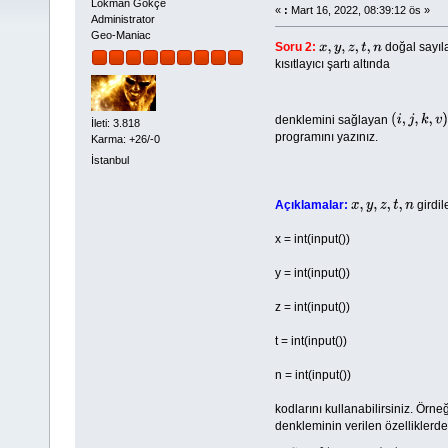
Lokman Gökçe
«
:
Mart 16, 2022, 08:39:12 ös »
Administrator
Geo-Maniac
Soru 2:
doğal sayıla
x
,
y
,
z
,
t
,
n
kısıtlayıcı şartı altında
denklemini sağlayan
(
i
,
j
,
k
,
v
)
İleti: 3.818
programını yazınız.
Karma: +26/-0
İstanbul
Açıklamalar:
girdil
x
,
y
,
z
,
t
,
n
x = int(input())
y = int(input())
z = int(input())
t = int(input())
n = int(input())
kodlarını kullanabilirsiniz. Örne
denkleminin verilen özelliklerd