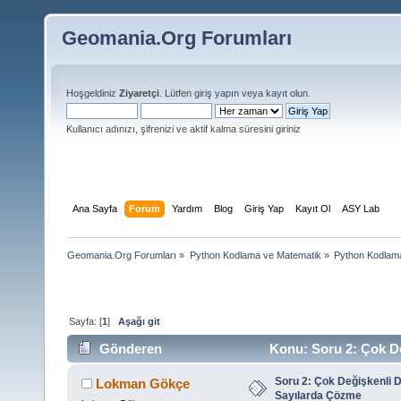
Geomania.Org Forumları
Hoşgeldiniz
Ziyaretçi
. Lütfen
giriş yapın
veya
kayıt olun
.
Kullanıcı adınızı, şifrenizi ve aktif kalma süresini giriniz
Ana Sayfa
Forum
Yardım
Blog
Giriş Yap
Kayıt Ol
ASY Lab
Geomania.Org Forumları
»
Python Kodlama ve Matematik
»
Python Kodlam
Sayfa: [
1
]
Aşağı git
Gönderen
Konu: Soru 2: Çok D
sayısı 8978 defa)
Soru 2: Çok Değişkenli 
Lokman Gökçe
Sayılarda Çözme