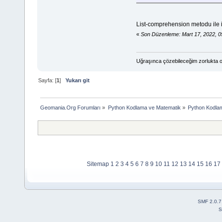
List-comprehension metodu ile ilg
«
Son Düzenleme: Mart 17, 2022, 
Uğraşınca çözebileceğim zorlukta o
Sayfa: [
1
]
Yukarı git
Geomania.Org Forumları
»
Python Kodlama ve Matematik
»
Python Kodla
Sitemap
1
2
3
4
5
6
7
8
9
10
11
12
13
14
15
16
17
SMF 2.0.7
S