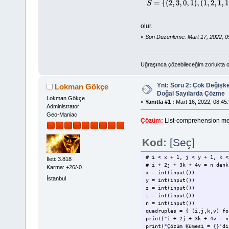
S
=
{
(
2
,
3
,
0
,
1
)
,
(
olur.
«
Son Düzenleme: Mart 17, 2022, 
Uğraşınca çözebileceğim zorlukta o
Ynt: Soru 2: Çok Değişk
Lokman Gökçe
Doğal Sayılarda Çözme
Lokman Gökçe
«
Yanıtla #1 :
Mart 16, 2022, 08:45:
Administrator
Geo-Maniac
Çözüm:
List-comprehension metodu
Kod:
[Seç]
# i < x + 1, j < y + 1, k <
İleti: 3.818
# i + 2j + 3k + 4v = n denk
Karma: +26/-0
x = int(input())
İstanbul
y = int(input())
z = int(input())
t = int(input())
n = int(input())
quadruples = { (i,j,k,v) fo
print("i + 2j + 3k + 4v = 
print("Çözüm Kümesi = {}'di