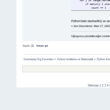
for j in range(len(me
if metin[j:].starts
count += 1
return count
print("{} rakamı {} defa
Python'daki startswith() ve se
«
Son Düzenleme: Mart 17, 202
Uğraşınca çözebileceğim zorlukt
Sayfa: [
1
]
Yukarı git
Geomania.Org Forumları
»
Python Kodlama ve Matematik
»
Python Ko
Sitemap
1
2
3
4