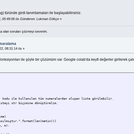
ring) türünde girdi tanımlamaları ile başlayabilirsiniz.
2, 05:49:06 ös Gönderen: Lokman Gökçe
»
a olan soruları çözmeyi severim.
umaralama
22, 08:31:14 ös »
fonksiyonları ile şöyle bir çözümüm var. Google colab'da keyfi değerler girilerek çalışt
:
) kodu ile kullanılan tüm numaralardan oluşan liste görülebilir.
isteyi str biçimine dönüştürelim.
me)
asılmıştır.".format(len(metin)))
n, m):