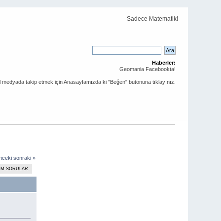
Sadece Matematik!
Haberler:
Geomania Facebookta!
al medyada takip etmek için Anasayfamızda ki "Beğen" butonuna tıklayınız.
nceki
sonraki »
ÜM SORULAR