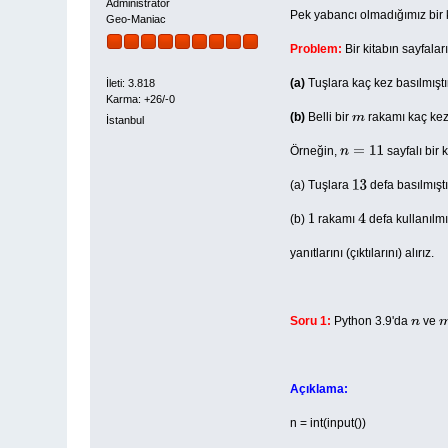
Administrator
Pek yabancı olmadığımız bir 
Geo-Maniac
Problem:
Bir kitabın sayfalar
(a)
Tuşlara kaç kez basılmıştı
İleti: 3.818
Karma: +26/-0
(b)
Belli bir
rakamı kaç kez 
m
İstanbul
Örneğin,
sayfalı bir 
n
=
11
(a) Tuşlara
defa basılmıştı
13
(b)
rakamı
defa kullanılmış
1
4
yanıtlarını (çıktılarını) alırız.
Soru 1:
Python 3.9'da
ve
n
Açıklama:
n = int(input())