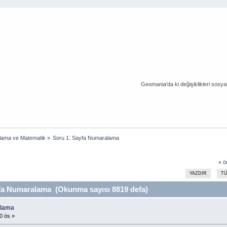
Geomania'da ki değişiklikleri sosy
lama ve Matematik
»
Soru 1: Sayfa Numaralama
« ö
YAZDIR
T
fa Numaralama (Okunma sayısı 8819 defa)
alama
0 ös »