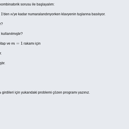
kombinatorik sorusu ile başlayalım:
ı
'den
'ye kadar numaralandırıyorken klavyenin tuşlarına basılıyor.
1
n
r?
kullanılmıştır?
kitap ve
rakamı için
m
=
1
r.
tır.
girdileri için yukarıdaki problemi çözen programı yazınız.
m