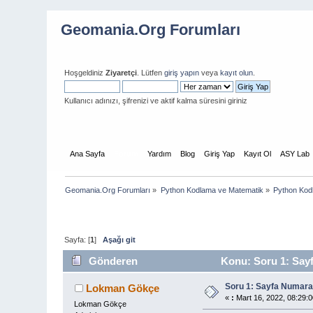
Geomania.Org Forumları
Hoşgeldiniz
Ziyaretçi
. Lütfen
giriş yapın
veya
kayıt olun
.
Kullanıcı adınızı, şifrenizi ve aktif kalma süresini giriniz
Ana Sayfa
Forum
Yardım
Blog
Giriş Yap
Kayıt Ol
ASY Lab
Geomania.Org Forumları
»
Python Kodlama ve Matematik
»
Python Kod
Sayfa: [
1
]
Aşağı git
Gönderen
Konu: Soru 1: Say
Soru 1: Sayfa Numar
Lokman Gökçe
«
:
Mart 16, 2022, 08:29:0
Lokman Gökçe