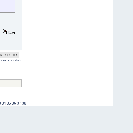
Kayıtlı
ÜM SORULAR
nceki
sonraki »
3
34
35
36
37
38