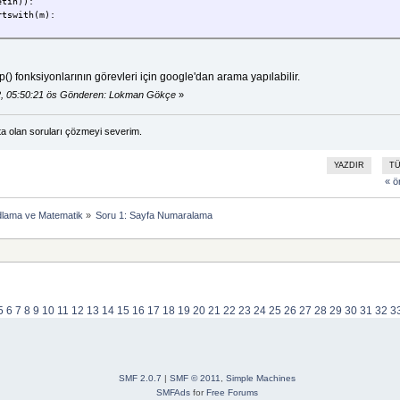
tin)):
with(m):
 kullanılmıştır.".format(m, count_substring(metin, m)))
p() fonksiyonlarının görevleri için google'dan arama yapılabilir.
2, 05:50:21 ös Gönderen: Lokman Gökçe
»
a olan soruları çözmeyi severim.
YAZDIR
T
« ö
dlama ve Matematik
»
Soru 1: Sayfa Numaralama
5
6
7
8
9
10
11
12
13
14
15
16
17
18
19
20
21
22
23
24
25
26
27
28
29
30
31
32
3
SMF 2.0.7
|
SMF © 2011
,
Simple Machines
SMFAds
for
Free Forums