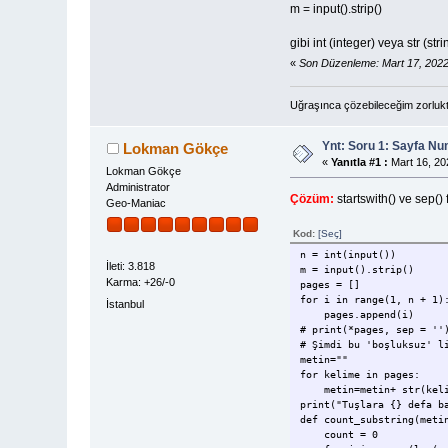
m = input().strip()
gibi int (integer) veya str (st
«
Son Düzenleme: Mart 17, 202
Uğraşınca çözebileceğim zorlukt
Ynt: Soru 1: Sayfa N
Lokman Gökçe
«
Yanıtla #1 :
Mart 16, 20
Lokman Gökçe
Administrator
Çözüm:
startswith() ve sep() 
Geo-Maniac
Kod:
[Seç]
n = int(input())
İleti: 3.818
m = input().strip()
Karma: +26/-0
pages = []
for i in range(1, n + 1)
İstanbul
pages.append(i)
# print(*pages, sep = ''
# Şimdi bu 'boşluksuz' l
metin=""
for kelime in pages:
metin=metin+ str(keli
print("Tuşlara {} defa b
def count_substring(meti
count = 0