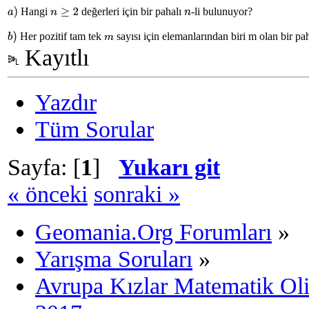
Hangi
değerleri için bir pahalı
-li bulunuyor?
a
)
n
≥
2
n
Her pozitif tam tek
sayısı için elemanlarından biri m olan bir pa
b
)
m
Kayıtlı
Yazdır
Tüm Sorular
Sayfa: [
1
]
Yukarı git
« önceki
sonraki »
Geomania.Org Forumları
»
Yarışma Soruları
»
Avrupa Kızlar Matematik Ol