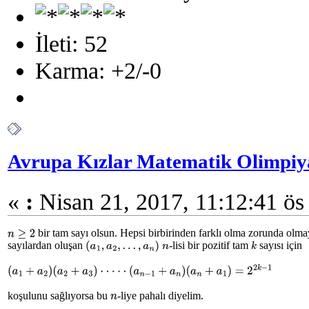
İleti: 52
Karma: +2/-0
Avrupa Kızlar Matematik Olimpiya
«
:
Nisan 21, 2017, 11:12:41 ös
bir tam sayı olsun. Hepsi birbirinden farklı olma zorunda olma
n
≥
2
sayılardan oluşan
-lisi bir pozitif tam
sayısı için
(
a
1
,
a
2
,
.
.
.
,
a
n
)
n
k
(
a
1
+
a
2
)
(
a
2
+
a
3
)
·
·
·
·
·
(
a
n
−
1
+
a
n
)
(
a
n
+
a
1
)
=
2
2
k
−
1
koşulunu sağlıyorsa bu
-liye pahalı diyelim.
n