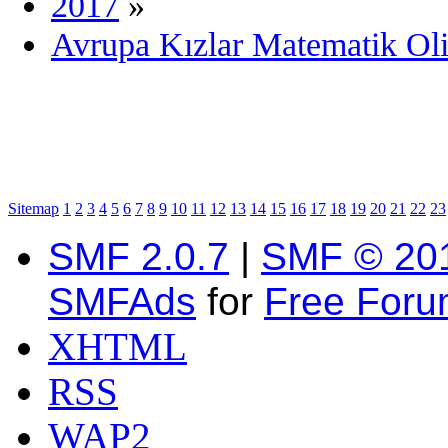
2017
»
Avrupa Kızlar Matematik Oli
Sitemap
1
2
3
4
5
6
7
8
9
10
11
12
13
14
15
16
17
18
19
20
21
22
23
SMF 2.0.7
|
SMF © 20
SMFAds
for
Free For
XHTML
RSS
WAP2