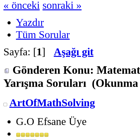
« önceki
sonraki »
Yazdır
Tüm Sorular
Sayfa: [
1
]
Aşağı git
Gönderen
Konu: Matemati
Yarışma Soruları (Okunma s
ArtOfMathSolving
G.O Efsane Üye