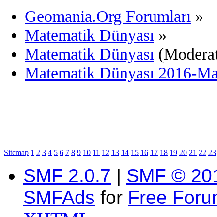
Geomania.Org Forumları
»
Matematik Dünyası
»
Matematik Dünyası
(Modera
Matematik Dünyası 2016-Mar
Sitemap
1
2
3
4
5
6
7
8
9
10
11
12
13
14
15
16
17
18
19
20
21
22
23
SMF 2.0.7
|
SMF © 20
SMFAds
for
Free For