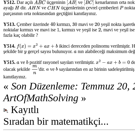
Y512.
Dar açılı
üçgeninin
ve
kenarlarının orta nokt
A
B
C
[
A
B
]
[
B
C
]
ayağı
dir.
ve
üçgenlerinin çevrel çemberleri
noktas
H
A
H
N
C
H
N
P
parçasının orta noktasından geçtiğini kanıtlayınız.
Y513.
Çember üzerinde
kırmızı,
mavi ve
yeşil nokta işaret
40
30
20
noktalar kırmızı ve mavi ise
, kırmızı ve yeşil ise
, mavi ve yeşil is
1
2
fazla kaç olabilir ?
Y514.
ikinci dereceden polinomu verilmiştir. 
f
(
x
)
=
x
2
+
a
x
+
b
şekilde bir
gerçel sayısı bulunuyor.
nın alabileceği maksimum değ
y
a
Y515.
ve
pozitif rasyonel sayıları verilmiştir.
de
a
b
x
2
−
a
x
+
b
=
0
olacak şekilde
'dir.
ve
sayılarından en az birinin sadeleştirilm
m
n
a
b
kanıtlayınız.
«
Son Düzenleme: Temmuz 20, 
ArtOfMathSolving
»
Kayıtlı
Sıradan bir matematikçi...