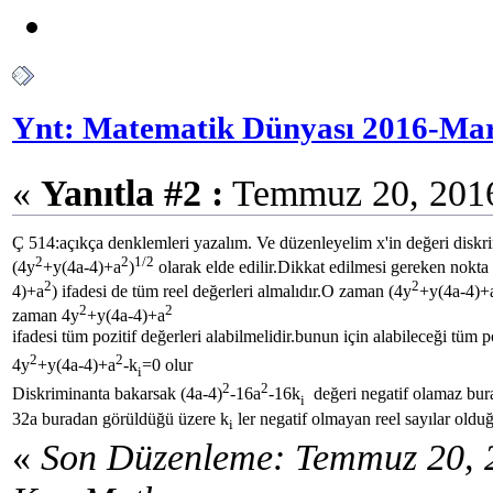
Ynt: Matematik Dünyası 2016-Mar
«
Yanıtla #2 :
Temmuz 20, 2016
Ç 514:açıkça denklemleri yazalım. Ve düzenleyelim x'in değeri diskri
2
2
1/2
(4y
+y(4a-4)+a
)
olarak elde edilir.Dikkat edilmesi gereken nokta
2
2
4)+a
) ifadesi de tüm reel değerleri almalıdır.O zaman (4y
+y(4a-4)+
2
2
zaman 4y
+y(4a-4)+a
ifadesi tüm pozitif değerleri alabilmelidir.bunun için alabileceği tüm p
2
2
4y
+y(4a-4)+a
-k
=0 olur
i
2
2
Diskriminanta bakarsak (4a-4)
-16a
-16k
değeri negatif olamaz bu
i
32a buradan görüldüğü üzere k
ler negatif olmayan reel sayılar olduğ
i
«
Son Düzenleme: Temmuz 20, 