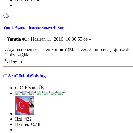
Ynt: 1. Aşama Deneme Sınavı 4- Zor
«
Yanıtla #1 :
Haziran 11, 2016, 10:36:55 ös »
I. Aşama denemesi 1 den zor mu? (Matsever27 nin paylaştığı lise den
Elinize sağlık
Kayıtlı
ArtOfMathSolving
G.O Efsane Üye
İleti: 422
Karma: +5/-8