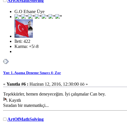
ArtOfMathSolving
G.O Efsane Üye
İleti: 422
Karma: +5/-8
Ynt: 1. Aşama Deneme Sınavı 4- Zor
«
Yanıtla #6 :
Haziran 12, 2016, 12:30:00 öö »
Teşekkürler, hemen deneyeceğim. İyi çalışmalar Can bey.
Kayıtlı
Sıradan bir matematikçi...
ArtOfMathSolving