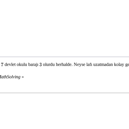
ı
devlet okulu barajı
olurdu herhalde. Neyse lafı uzatmadan kolay gel
7
3
MathSolving
»