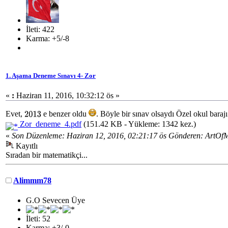
İleti: 422
Karma: +5/-8
1. Aşama Deneme Sınavı 4- Zor
«
:
Haziran 11, 2016, 10:32:12 ös »
Evet,
e benzer oldu
. Böyle bir sınav olsaydı Özel okul baraj
2013
Zor_deneme_4.pdf
(151.42 KB - Yükleme: 1342 kez.)
«
Son Düzenleme: Haziran 12, 2016, 02:21:17 ös Gönderen: ArtOf
Kayıtlı
Sıradan bir matematikçi...
Alimmm78
G.O Sevecen Üye
İleti: 52
Karma: +3/-0