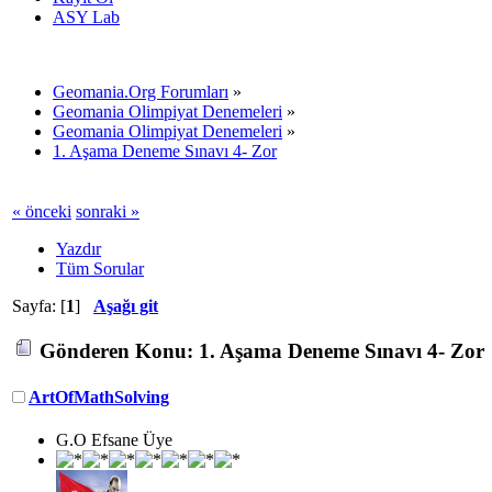
ASY Lab
Geomania.Org Forumları
»
Geomania Olimpiyat Denemeleri
»
Geomania Olimpiyat Denemeleri
»
1. Aşama Deneme Sınavı 4- Zor
« önceki
sonraki »
Yazdır
Tüm Sorular
Sayfa: [
1
]
Aşağı git
Gönderen
Konu: 1. Aşama Deneme Sınavı 4- Zor 
ArtOfMathSolving
G.O Efsane Üye