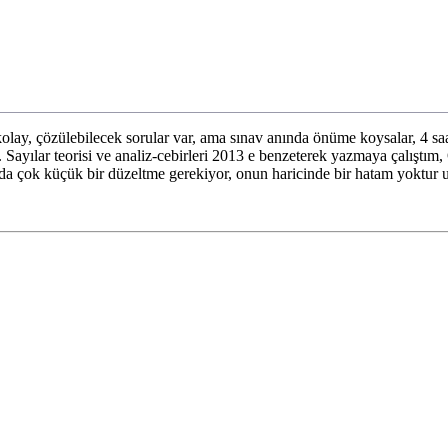
ay, çözülebilecek sorular var, ama sınav anında önüme koysalar, 4 saa
Sayılar teorisi ve analiz-cebirleri 2013 e benzeterek yazmaya çalıştı
nda çok küçük bir düzeltme gerekiyor, onun haricinde bir hatam yoktur u