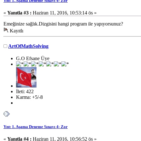
Ynt: 1. Aşama Deneme Sınavı 4- Zor
«
Yanıtla #3 :
Haziran 11, 2016, 10:53:14 ös »
Emeğinize sağlık.Dizgisini hangi program ile yapıyorsunuz?
Kayıtlı
ArtOfMathSolving
G.O Efsane Üye
İleti: 422
Karma: +5/-8
Ynt: 1. Aşama Deneme Sınavı 4- Zor
«
Yanıtla #4 :
Haziran 11, 2016, 10:56:52 ös »