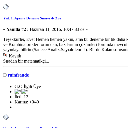
Ynt: 1. Aşama Deneme Sınavı 4- Zor
«
Yanıtla #2 :
Haziran 11, 2016, 10:47:33 ös »
Teşekkürler, Evet Hemen hemen yakın, ama bu deneme bir tık daha kol
ve Kombinatorikler forumdan, bazılarının çözümleri forumda mevcut. 
yayınlayabilirim(Sadece Analiz-Sayıalr teorisi). Bir de Kalan sorusu
Kayıtlı
Sıradan bir matematikçi...
ruinfraude
G.O İlgili Üye
İleti: 12
Karma: +0/-0