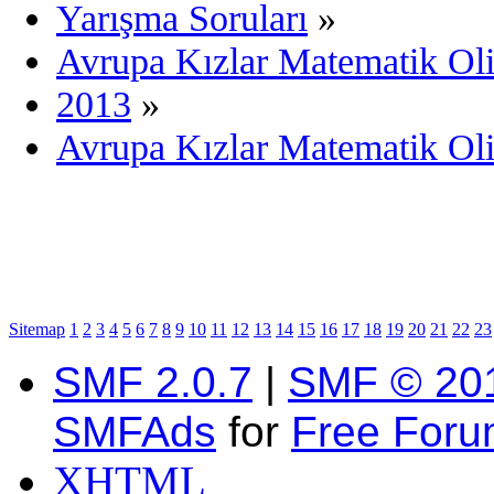
Yarışma Soruları
»
Avrupa Kızlar Matematik Ol
2013
»
Avrupa Kızlar Matematik Oli
Sitemap
1
2
3
4
5
6
7
8
9
10
11
12
13
14
15
16
17
18
19
20
21
22
23
SMF 2.0.7
|
SMF © 20
SMFAds
for
Free For
XHTML