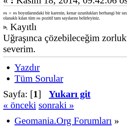
«
:
Kasım 18, 2014, 09:42:06 ös
boyutlarındaki bir karenin, kenar uzunlukları herhangi bir sı
m
×
m
olanaklı kılan tüm
pozitif tam sayılarını belirleyiniz.
m
Kayıtlı
Uğraşınca çözebileceğim zorlukt
severim.
Yazdır
Tüm Sorular
Sayfa: [
1
]
Yukarı git
« önceki
sonraki »
Geomania.Org Forumları
»