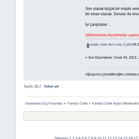
Son olarak küçük bir müjde verel
bir sınav olacak. Sorular da ön
İyi çalışmalar ...
(dökümanda düzeltmeler yapılar
analiz cebir ders notu 3.pdf
(46.3
«
Son Düzenleme: Ocak 04, 2013, 
Uğraşınca çözebileceğim zorlukta o
Sayfa: [
1
]
2
Yukarı git
Geomania.Org Forumları
»
Fantezi Cebir
»
Fantezi Cebir Arşivi
(Moderatör
Sitemap
1
2
3
4
5
6
7
8
9
10
11
12
13
14
15
16
17