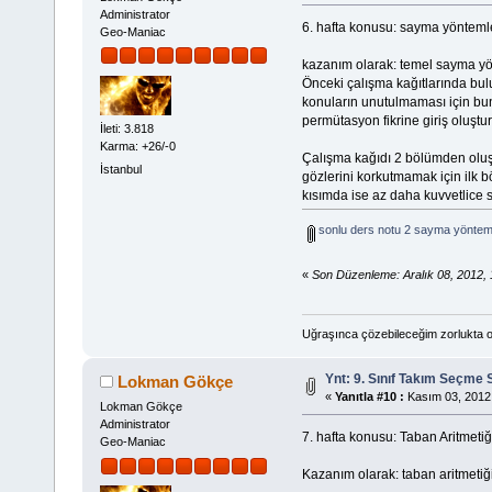
Administrator
6. hafta konusu: sayma yönteml
Geo-Maniac
kazanım olarak: temel sayma yön
Önceki çalışma kağıtlarında bul
konuların unutulmaması için bunl
permütasyon fikrine giriş oluştu
İleti: 3.818
Karma: +26/-0
Çalışma kağıdı 2 bölümden oluş
İstanbul
gözlerini korkutmamak için ilk b
kısımda ise az daha kuvvetlice sor
sonlu ders notu 2 sayma yönteml
«
Son Düzenleme: Aralık 08, 2012,
Uğraşınca çözebileceğim zorlukta o
Ynt: 9. Sınıf Takım Seçme 
Lokman Gökçe
«
Yanıtla #10 :
Kasım 03, 2012,
Lokman Gökçe
Administrator
7. hafta konusu: Taban Aritmetiğ
Geo-Maniac
Kazanım olarak: taban aritmetiği