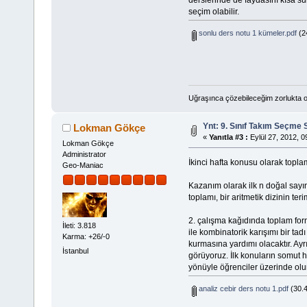
seçim olabilir.
sonlu ders notu 1 kümeler.pdf
(2
Uğraşınca çözebileceğim zorlukta o
Ynt: 9. Sınıf Takım Seçme 
Lokman Gökçe
«
Yanıtla #3 :
Eylül 27, 2012, 0
Lokman Gökçe
Administrator
İkinci hafta konusu olarak toplam
Geo-Maniac
Kazanım olarak ilk n doğal sayını
toplamı, bir aritmetik dizinin te
2. çalışma kağıdında toplam form
İleti: 3.818
ile kombinatorik karışımı bir ta
Karma: +26/-0
kurmasına yardımı olacaktır. Ay
İstanbul
görüyoruz. İlk konuların somut h
yönüyle öğrenciler üzerinde olu
analiz cebir ders notu 1.pdf
(30.4