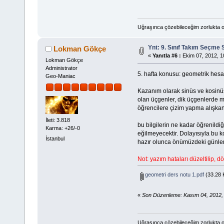
Uğraşınca çözebileceğim zorlukta o
Ynt: 9. Sınıf Takım Seçme 
Lokman Gökçe
«
Yanıtla #6 :
Ekim 07, 2012, 1
Lokman Gökçe
Administrator
5. hafta konusu: geometrik hes
Geo-Maniac
Kazanım olarak sinüs ve kosinüs 
olan üçgenler, dik üçgenlerde met
öğrencilere çizim yapma alışkan
İleti: 3.818
bu bilgilerin ne kadar öğrenildi
Karma: +26/-0
eğilmeyecektir. Dolayısıyla bu k
İstanbul
hazır olunca önümüzdeki günler
Not: yazım hataları düzeltilip, 
geometri ders notu 1.pdf
(33.28 
«
Son Düzenleme: Kasım 04, 2012, 
Uğraşınca çözebileceğim zorlukta o