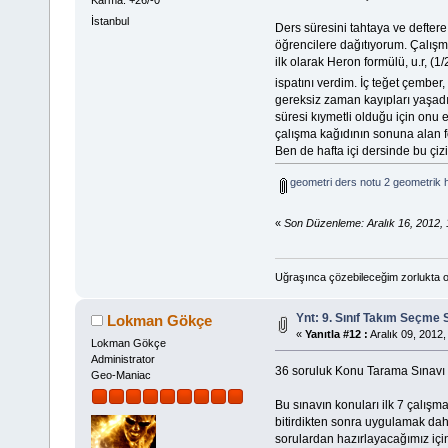
İstanbul
Ders süresini tahtaya ve deftere
öğrencilere dağıtıyorum. Çalışm
ilk olarak Heron formülü, u.r, (1/
ispatını verdim. İç teğet çember
gereksiz zaman kayıpları yaşadı
süresi kıymetli olduğu için onu 
çalışma kağıdının sonuna alan fo
Ben de hafta içi dersinde bu çizi
geometri ders notu 2 geometrik 
«
Son Düzenleme: Aralık 16, 2012,
Uğraşınca çözebileceğim zorlukta o
Ynt: 9. Sınıf Takım Seçme 
Lokman Gökçe
«
Yanıtla #12 :
Aralık 09, 2012,
Lokman Gökçe
Administrator
36 soruluk Konu Tarama Sınavı (
Geo-Maniac
Bu sınavın konuları ilk 7 çalışm
bitirdikten sonra uygulamak dah
sorulardan hazırlayacağımız için