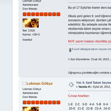
Lokman Gökçe
Administrator
Bu yıl 17 Eylül'de liseler ders baş
Geo-Maniac
Okula yeni gelen 9. sınıf öğrenc
sorularını ekliyorum. sbs'den çı
edebiliriz. Bu sebeple sorular i
okullarında takım seçme sınavı y
İleti: 3.818
olimpiyatına hazırlanan öğrencile
Karma: +26/-0
İstanbul
NOT: yazım hataları düzeltilip g
9.sınıf olimpiyat takım seçme sın
«
Son Düzenleme: Ocak 04, 2013, 
Uğraşınca çözebileceğim zorlukta o
Ynt: 9. Sınıf Takım Seçm
Lokman Gökçe
«
Yanıtla #1 :
Eylül 18, 2012,
Lokman Gökçe
Administrator
Cevap Anahtarı:
Geo-Maniac
1-E 2-C 3-D 4-A 5-B 6-A 
20-E 21-E 22-B 23-A 24-D