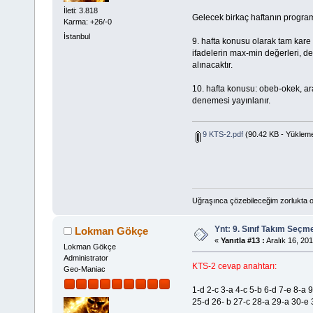
İleti: 3.818
Gelecek birkaç haftanın programı i
Karma: +26/-0
İstanbul
9. hafta konusu olarak tam kare 
ifadelerin max-min değerleri, 
alınacaktır.
10. hafta konusu: obeb-okek, ar
denemesi yayınlanır.
9 KTS-2.pdf
(90.42 KB - Yükleme
Uğraşınca çözebileceğim zorlukta o
Ynt: 9. Sınıf Takım Seçm
Lokman Gökçe
«
Yanıtla #13 :
Aralık 16, 201
Lokman Gökçe
Administrator
KTS-2 cevap anahtarı:
Geo-Maniac
1-d 2-c 3-a 4-c 5-b 6-d 7-e 8-a
25-d 26- b 27-c 28-a 29-a 30-e 