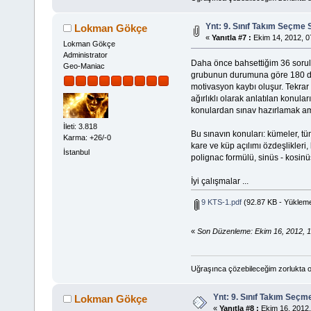
Ynt: 9. Sınıf Takım Seçme 
Lokman Gökçe
«
Yanıtla #7 :
Ekim 14, 2012, 0
Lokman Gökçe
Administrator
Daha önce bahsettiğim 36 sorulu
Geo-Maniac
grubunun durumuna göre 180 dk 
motivasyon kaybı oluşur. Tekrar
ağırlıklı olarak anlatılan konul
konulardan sınav hazırlamak am
İleti: 3.818
Bu sınavın konuları: kümeler, t
Karma: +26/-0
kare ve küp açılımı özdeşlikleri, 
İstanbul
polignac formülü, sinüs - kosinüs
İyi çalışmalar ...
9 KTS-1.pdf
(92.87 KB - Yükleme
«
Son Düzenleme: Ekim 16, 2012, 1
Uğraşınca çözebileceğim zorlukta o
Ynt: 9. Sınıf Takım Seçm
Lokman Gökçe
«
Yanıtla #8 :
Ekim 16, 2012,