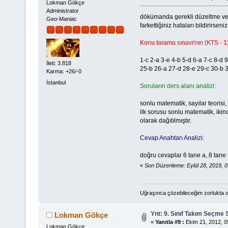
Lokman Gökçe
Administrator
dökümanda gerekli düzeltme ve g
Geo-Maniac
farkettiğiniz hataları bildirirse
Konu tarama sınavı'nın (KTS - 1
1-c 2-a 3-e 4-b 5-d 6-a 7-c 8-d
İleti: 3.818
25-b 26-a 27-d 28-e 29-c 30-b 
Karma: +26/-0
İstanbul
Soruların ders alanı analizi:
sonlu matematik, sayılar teorisi,
ilk sorusu sonlu matematik, ikin
olarak dağıtılmıştır.
Cevap Anahtarı Analizi:
doğru cevaplar 6 tane a, 8 tane 
«
Son Düzenleme: Eylül 28, 2019, 
Uğraşınca çözebileceğim zorlukta o
Ynt: 9. Sınıf Takım Seçme 
Lokman Gökçe
«
Yanıtla #9 :
Ekim 21, 2012, 0
Lokman Gökçe