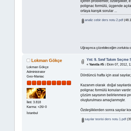
içeren problemler, özdeşlikler, eş
polignac formülü, üçgende açılar,
ortaya karışık sorular ...
analiz cebir ders notu 2.pdf
(48.1
Uğraşınca çözebileceğim zorlukta o
Ynt: 9. Sınıf Takım Seçme 
Lokman Gökçe
«
Yanıtla #5 :
Ekim 07, 2012, 1
Lokman Gökçe
Administrator
Dördüncü hafta için asal sayılar,
Geo-Maniac
Kazanım olarak doğal sayılarda 
polignac formülü konuları vardır.
çözüm sayısının belirlenmesi p
oluşturulması amaçlanmıştır.
İleti: 3.818
Karma: +26/-0
Özdeşliklerden sonra sayılar ko
İstanbul
sayılar teorisi ders notu 1.pdf
(39