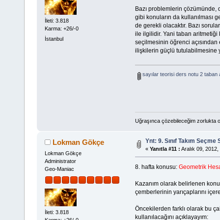
Bazı problemlerin çözümünde, da
gibi konuların da kullanılması ger
İleti: 3.818
de gerekli olacaktır. Bazı sorula
Karma: +26/-0
ile ilgilidir. Yani taban aritmeti
İstanbul
seçilmesinin öğrenci açısından e
ilişkilerin güçlü tutulabilmesine
sayılar teorisi ders notu 2 taban a
Uğraşınca çözebileceğim zorlukta o
Ynt: 9. Sınıf Takım Seçme 
Lokman Gökçe
«
Yanıtla #11 :
Aralık 09, 2012,
Lokman Gökçe
Administrator
8. hafta konusu:
Geometrik Hes
Geo-Maniac
Kazanım olarak belirlenen konu
çemberlerinin yarıçaplarını içere
Öncekilerden farklı olarak bu ça
İleti: 3.818
kullanılacağını açıklayayım:
Karma: +26/-0