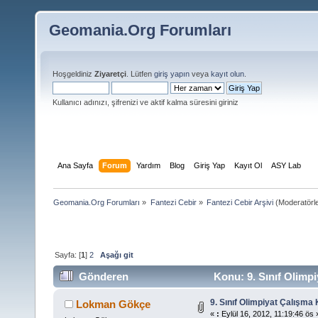
Geomania.Org Forumları
Hoşgeldiniz
Ziyaretçi
. Lütfen
giriş yapın
veya
kayıt olun
.
Kullanıcı adınızı, şifrenizi ve aktif kalma süresini giriniz
Ana Sayfa
Forum
Yardım
Blog
Giriş Yap
Kayıt Ol
ASY Lab
Geomania.Org Forumları
»
Fantezi Cebir
»
Fantezi Cebir Arşivi
(Moderatörl
Sayfa: [
1
]
2
Aşağı git
Gönderen
Konu: 9. Sınıf Olimpi
9. Sınıf Olimpiyat Çalışma 
Lokman Gökçe
«
:
Eylül 16, 2012, 11:19:46 ös 