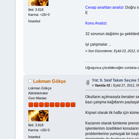
Cevap anahtarı analizi:
Doğru se
İleti: 3.818
E
Karma: +26/-0
İstanbul
Konu Analizi:
32 sorunun dağılımı şu şekildedir
iyi çalışmalar ...
«
Son Düzenleme: Eylül 23, 2012, 
Uğraşınca çözebileceğim zorlukta o
Ynt: 9. Sınıf Takım Seçme 
Lokman Gökçe
«
Yanıtla #2 :
Eylül 27, 2012, 0
Lokman Gökçe
Administrator
Okulların açılmasıyla beraber sı
Geo-Maniac
bazı çalışma kağıtlarını paylaşal
Kişisel olarak ilk hafta için kü
Kazanım olarak tümleme prensibi
İleti: 3.818
işlemlerinin özellikleri konular
Karma: +26/-0
problemlerine yumuşak bir başla
İstanbul
derslerinde de faydasını kısa sü