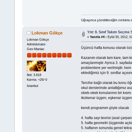
Uğraşınca çözebileceğim zorlukta o
Ynt: 9. Sınıf Takım Seçme 
Lokman Gökçe
«
Yanıtla #4 :
Eylül 30, 2012, 0
Lokman Gökçe
Administrator
Üçüncü hafta konusu olarak özd
Geo-Maniac
Kazanım olarak tam kare, tam küp,
amaçlanmıştır. Ayrıca 3. sayfad
problemlere yer verilmiştir. he
eklediğimiz için 9. sınıflar açısı
İleti: 3.818
Karma: +26/-0
Tercihe bağlı olarak bu konu öğre
İstanbul
okul derslerinde anlattığımız asa
obeb-okek konularının bir kısmı i
ikizkenar üçgen, eşkenar üçgen k
kendi programım şöyle olacak
4. hafta sayı teorisi (asal çarpa
5. hafta geometri (üçgende açıla
5. haftanın sonunda genel tekrar