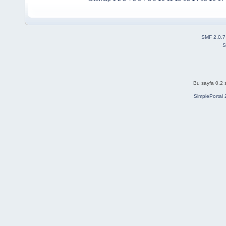
SMF 2.0.7
S
Bu sayfa 0.2 
SimplePortal 