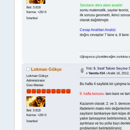
Soruların ders alanı analizi:
İleti: 3.818
sonlu matematik, sayılar teorisi,
Karma: +26/-0
ilk sorusu geometri, ikinci soru
İstanbul
olarak dağıtılmıştır.
Cevap Anahtarı Analizi:
doğru cevaplar 7 tane a, 8 tane 
Uğraşınca çözebileceğim zorlukta o
Ynt: 9. Sınıf Takım Seçme 
Lokman Gökçe
«
Yanıtla #14 :
Aralık 16, 2012,
Lokman Gökçe
Administrator
Bu hafta 4 sayfalık bir çalışma k
Geo-Maniac
9. hafta konusu:
tam kare ve ta
Kazanım olarak: 2. ve 3. derec
ifadelerin maks-min değerlerini
İleti: 3.818
sayıların tamkareye-tam küpe dö
Karma: +26/-0
yakın tamsayının belirlenmesi, 
İstanbul
ayrılması ve bu yolla bazı denk
problemleri belirtebilirsiniz.