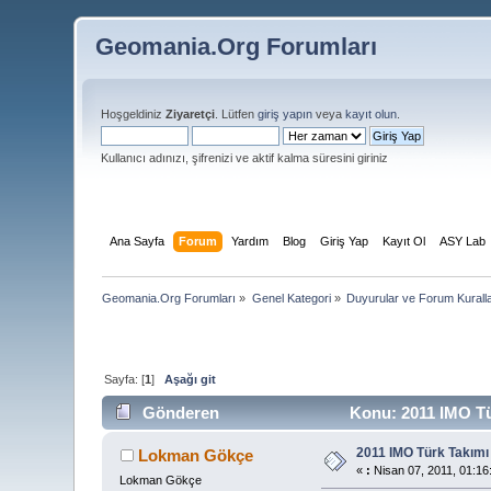
Geomania.Org Forumları
Hoşgeldiniz
Ziyaretçi
. Lütfen
giriş yapın
veya
kayıt olun
.
Kullanıcı adınızı, şifrenizi ve aktif kalma süresini giriniz
Ana Sayfa
Forum
Yardım
Blog
Giriş Yap
Kayıt Ol
ASY Lab
Geomania.Org Forumları
»
Genel Kategori
»
Duyurular ve Forum Kuralla
Sayfa: [
1
]
Aşağı git
Gönderen
Konu: 2011 IMO Tü
2011 IMO Türk Takımı
Lokman Gökçe
«
:
Nisan 07, 2011, 01:16
Lokman Gökçe