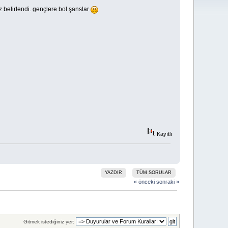
 belirlendi. gençlere bol şanslar
Kayıtlı
YAZDIR
TÜM SORULAR
« önceki
sonraki »
Gitmek istediğiniz yer: