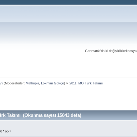
Geomania'da ki değişiklikleri sosy
rı
(Moderatörler:
Mathopia
,
Lokman Gökçe
) »
2011 IMO Türk Takımı
rk Takımı (Okunma sayısı 15843 defa)
:07 öö »