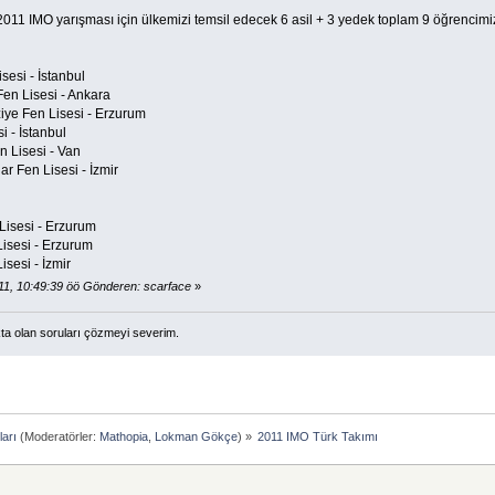
011 IMO yarışması için ülkemizi temsil edecek 6 asil + 3 yedek toplam 9 öğrencimiz
sesi - İstanbul
en Lisesi - Ankara
iye Fen Lisesi - Erzurum
si - İstanbul
n Lisesi - Van
 Fen Lisesi - İzmir
 Lisesi - Erzurum
 Lisesi - Erzurum
isesi - İzmir
11, 10:49:39 öö Gönderen: scarface
»
ta olan soruları çözmeyi severim.
arı
(Moderatörler:
Mathopia
,
Lokman Gökçe
) »
2011 IMO Türk Takımı