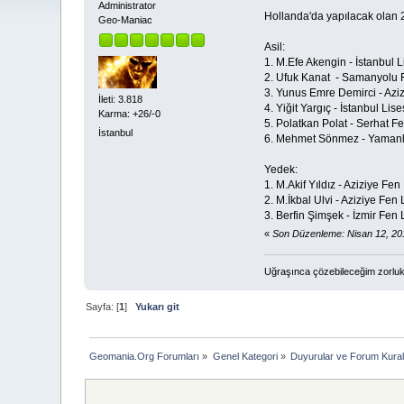
Administrator
Hollanda'da yapılacak olan 2
Geo-Maniac
Asil:
1. M.Efe Akengin - İstanbul Li
2. Ufuk Kanat - Samanyolu F
3. Yunus Emre Demirci - Aziz
İleti: 3.818
4. Yiğit Yargıç - İstanbul Lise
Karma: +26/-0
5. Polatkan Polat - Serhat Fe
İstanbul
6. Mehmet Sönmez - Yamanlar
Yedek:
1. M.Akif Yıldız - Aziziye Fen
2. M.İkbal Ulvi - Aziziye Fen
3. Berfin Şimşek - İzmir Fen L
«
Son Düzenleme: Nisan 12, 20
Uğraşınca çözebileceğim zorluk
Sayfa: [
1
]
Yukarı git
Geomania.Org Forumları
»
Genel Kategori
»
Duyurular ve Forum Kurall