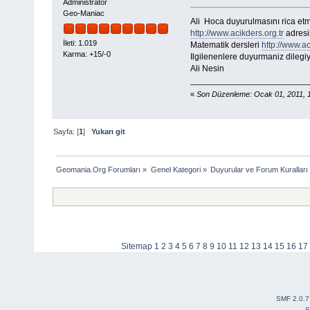
Administrator
Geo-Maniac
Ali Hoca duyurulmasını rica etm
http://www.acikders.org.tr
adresi
İleti: 1.019
Matematik dersleri
http://www.a
Karma: +15/-0
Ilgilenenlere duyurmaniz dilegiy
Ali Nesin
________________________
«
Son Düzenleme: Ocak 01, 2011, 1
Sayfa: [
1
]
Yukarı git
Geomania.Org Forumları
»
Genel Kategori
»
Duyurular ve Forum Kuralları
Sitemap
1
2
3
4
5
6
7
8
9
10
11
12
13
14
15
16
17
SMF 2.0.7
S