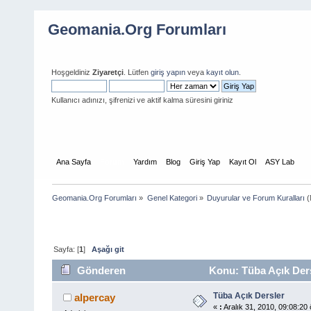
Geomania.Org Forumları
Hoşgeldiniz
Ziyaretçi
. Lütfen
giriş yapın
veya
kayıt olun
.
Kullanıcı adınızı, şifrenizi ve aktif kalma süresini giriniz
Ana Sayfa
Forum
Yardım
Blog
Giriş Yap
Kayıt Ol
ASY Lab
Geomania.Org Forumları
»
Genel Kategori
»
Duyurular ve Forum Kuralları
(
Sayfa: [
1
]
Aşağı git
Gönderen
Konu: Tüba Açık Ders
Tüba Açık Dersler
alpercay
«
:
Aralık 31, 2010, 09:08:20 