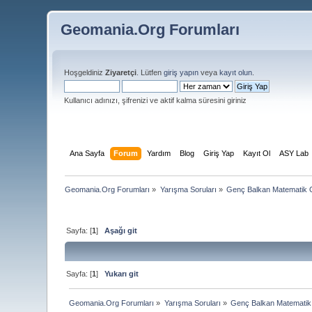
Geomania.Org Forumları
Hoşgeldiniz
Ziyaretçi
. Lütfen
giriş yapın
veya
kayıt olun
.
Kullanıcı adınızı, şifrenizi ve aktif kalma süresini giriniz
Ana Sayfa
Forum
Yardım
Blog
Giriş Yap
Kayıt Ol
ASY Lab
Geomania.Org Forumları
»
Yarışma Soruları
»
Genç Balkan Matematik O
Sayfa: [
1
]
Aşağı git
Sayfa: [
1
]
Yukarı git
Geomania.Org Forumları
»
Yarışma Soruları
»
Genç Balkan Matematik 