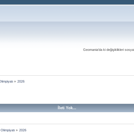
Geomania'da ki değişiklikleri sosy
limpiyatı
»
2026
İleti Yok...
Olimpiyatı
»
2026