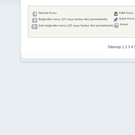
Normal Konu
Kilitli Konu
Sabit Konu
Beğenilen konu (15 veya fazlası ileti içermektedir)
Anket
Çok beğenilen konu (25 veya fazlası ileti içermektedir)
Sitemap
1
2
3
4