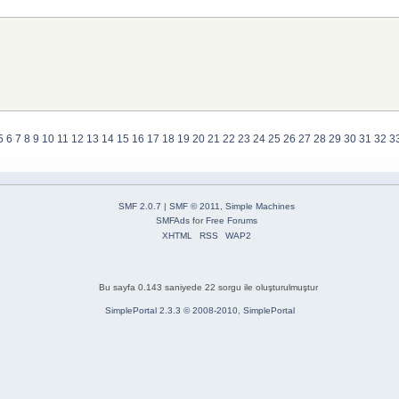
5
6
7
8
9
10
11
12
13
14
15
16
17
18
19
20
21
22
23
24
25
26
27
28
29
30
31
32
3
SMF 2.0.7
|
SMF © 2011
,
Simple Machines
SMFAds
for
Free Forums
XHTML
RSS
WAP2
Bu sayfa 0.143 saniyede 22 sorgu ile oluşturulmuştur
SimplePortal 2.3.3 © 2008-2010, SimplePortal