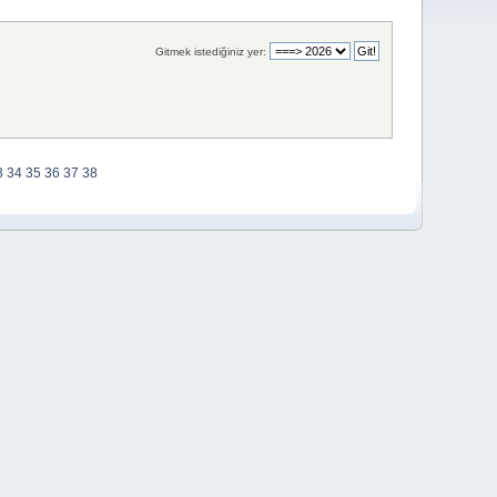
Gitmek istediğiniz yer:
3
34
35
36
37
38