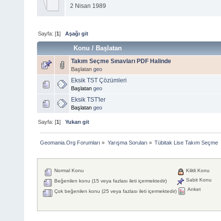
2 Nisan 1989
Sayfa: [
1
]
Aşağı git
Konu
/
Başlatan
Takım Seçme Sınavları PDF Halinde
Başlatan
geo
Eksik TST Çözümleri
Başlatan
geo
Eksik TST'ler
Başlatan
geo
Sayfa: [
1
]
Yukarı git
Geomania.Org Forumları
»
Yarışma Soruları
»
Tübitak Lise Takım Seçme
Normal Konu
Kilitli Konu
Sabit Konu
Beğenilen konu (15 veya fazlası ileti içermektedir)
Anket
Çok beğenilen konu (25 veya fazlası ileti içermektedir)