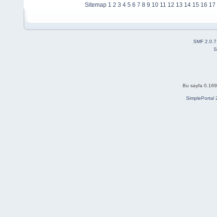
Sitemap
1
2
3
4
5
6
7
8
9
10
11
12
13
14
15
16
17
SMF 2.0.7
S
Bu sayfa 0.169 
SimplePortal 