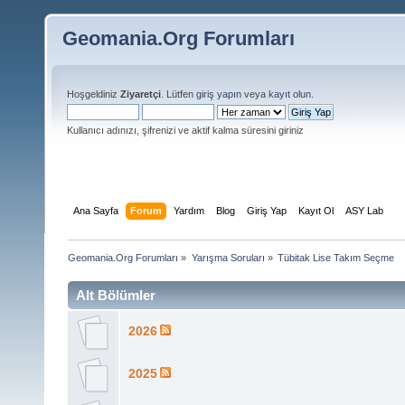
Geomania.Org Forumları
Hoşgeldiniz
Ziyaretçi
. Lütfen
giriş yapın
veya
kayıt olun
.
Kullanıcı adınızı, şifrenizi ve aktif kalma süresini giriniz
Ana Sayfa
Forum
Yardım
Blog
Giriş Yap
Kayıt Ol
ASY Lab
Geomania.Org Forumları
»
Yarışma Soruları
»
Tübitak Lise Takım Seçme
Alt Bölümler
2026
2025