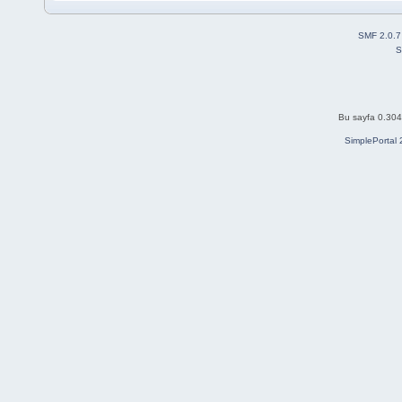
SMF 2.0.7
S
Bu sayfa 0.304 
SimplePortal 