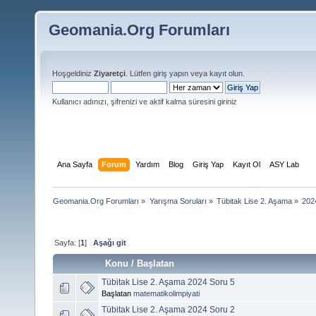
Geomania.Org Forumları
Hoşgeldiniz
Ziyaretçi
. Lütfen
giriş yapın
veya
kayıt olun
.
Kullanıcı adınızı, şifrenizi ve aktif kalma süresini giriniz
Ana Sayfa
Forum
Yardım
Blog
Giriş Yap
Kayıt Ol
ASY Lab
Geomania.Org Forumları
»
Yarışma Soruları
»
Tübitak Lise 2. Aşama
»
202
Sayfa: [
1
]
Aşağı git
Konu
/
Başlatan
Tübitak Lise 2. Aşama 2024 Soru 5
Başlatan
matematikolimpiyati
Tübitak Lise 2. Aşama 2024 Soru 2