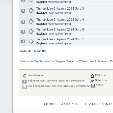
Başlatan
matematikolimpiyati
Tübitak Lise 2. Aşama 2024 Soru 3
Başlatan
matematikolimpiyati
Tübitak Lise 2. Aşama 2024 Soru 4
Başlatan
matematikolimpiyati
Tübitak Lise 2. Aşama 2024 Soru 6
Başlatan
matematikolimpiyati
Tübitak Lise 2. Aşama 2024 Soru 1
Başlatan
matematikolimpiyati
Sayfa: [
1
]
Yukarı git
Geomania.Org Forumları
»
Yarışma Soruları
»
Tübitak Lise 2. Aşama
»
20
Normal Konu
Kilitli Konu
Sabit Konu
Beğenilen konu (15 veya fazlası ileti içermektedir)
Anket
Çok beğenilen konu (25 veya fazlası ileti içermektedir)
Sitemap
1
2
3
4
5
6
7
8
9
10
11
12
13
14
15
16
17